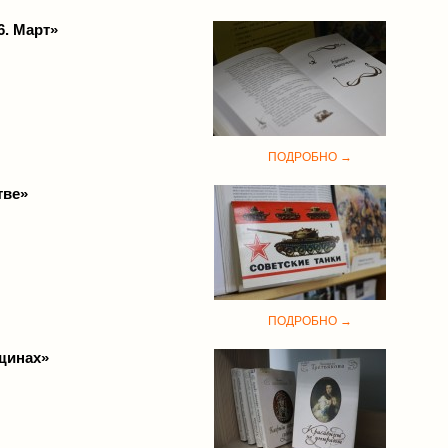
6. Март»
ПОДРОБНО →
тве»
ПОДРОБНО →
щинах»