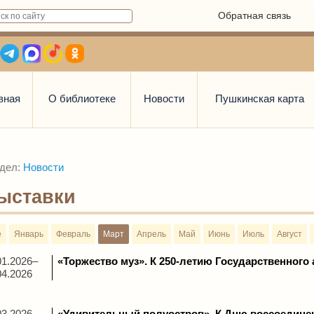
Обратная связь
вная
О библиотеке
Новости
Пушкинская карта
дел:
Новости
ыставки
е
Январь
Февраль
Март
Апрель
Май
Июнь
Июль
Август
01.2026–
«Торжество муз». К 250-летию Государственного
04.2026
03.2026–
«Удивительный полуостров». К Дню воссоедине