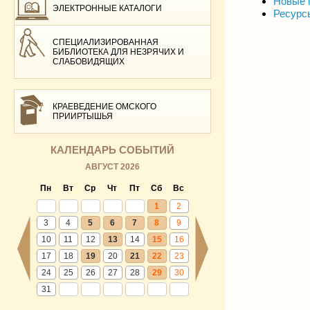
Новые 
ЭЛЕКТРОННЫЕ КАТАЛОГИ
Ресурс
СПЕЦИАЛИЗИРОВАННАЯ
БИБЛИОТЕКА ДЛЯ НЕЗРЯЧИХ И
СЛАБОВИДЯЩИХ
КРАЕВЕДЕНИЕ ОМСКОГО
ПРИИРТЫШЬЯ
КАЛЕНДАРЬ СОБЫТИЙ
АВГУСТ 2026
Пн
Вт
Ср
Чт
Пт
Сб
Вс
1
2
3
4
5
6
7
8
9
10
11
12
13
14
15
16
17
18
19
20
21
22
23
24
25
26
27
28
29
30
31