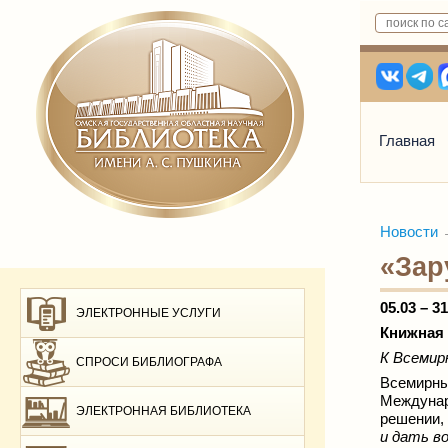
Главная
Новости
«Зар
05.03
–
31
ЭЛЕКТРОННЫЕ УСЛУГИ
Книжная
К Всемир
СПРОСИ БИБЛИОГРАФА
Всемирны
Междунар
ЭЛЕКТРОННАЯ БИБЛИОТЕКА
решении,
и дать в