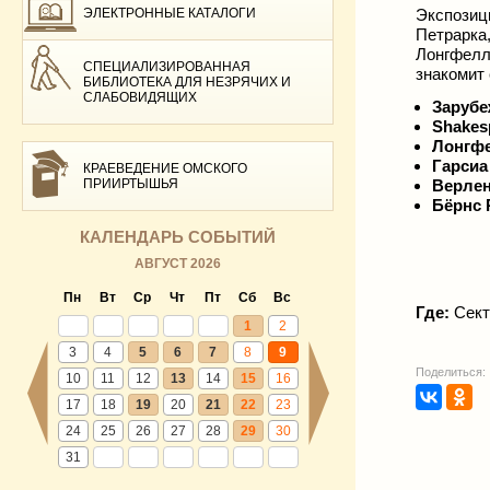
ЭЛЕКТРОННЫЕ КАТАЛОГИ
Экспозиц
Петрарка
Лонгфелл
СПЕЦИАЛИЗИРОВАННАЯ
знакомит 
БИБЛИОТЕКА ДЛЯ НЕЗРЯЧИХ И
СЛАБОВИДЯЩИХ
Зарубе
Shakes
Лонгфел
Гарсиа
КРАЕВЕДЕНИЕ ОМСКОГО
ПРИИРТЫШЬЯ
Верлен
Бёрнс 
КАЛЕНДАРЬ СОБЫТИЙ
АВГУСТ 2026
Пн
Вт
Ср
Чт
Пт
Сб
Вс
Где:
Сект
1
2
3
4
5
6
7
8
9
Поделиться:
10
11
12
13
14
15
16
17
18
19
20
21
22
23
24
25
26
27
28
29
30
31