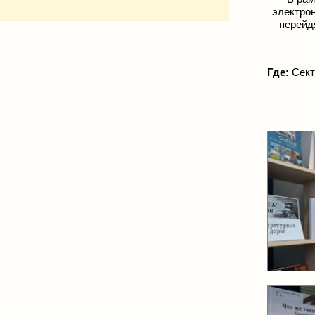
электро
перей
Где:
Сект