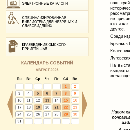
наш край
ЭЛЕКТРОННЫЕ КАТАЛОГИ
историче
рассматр
СПЕЦИАЛИЗИРОВАННАЯ
не присо
БИБЛИОТЕКА ДЛЯ НЕЗРЯЧИХ И
кто и ка
СЛАБОВИДЯЩИХ
другое.
Среди из
Брычков 
КРАЕВЕДЕНИЕ ОМСКОГО
ПРИИРТЫШЬЯ
Колеснико
Луговская
КАЛЕНДАРЬ СОБЫТИЙ
На выста
АВГУСТ 2026
выдаются
желающем
Пн
Вт
Ср
Чт
Пт
Сб
Вс
1
2
3
4
5
6
7
8
9
10
11
12
13
14
15
16
17
18
19
20
21
22
23
Напомним
24
25
26
27
28
29
30
понрави
31
изд
В ра