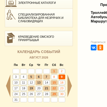
ЭЛЕКТРОННЫЕ КАТАЛОГИ
Про
Троллей
СПЕЦИАЛИЗИРОВАННАЯ
Автобус
БИБЛИОТЕКА ДЛЯ НЕЗРЯЧИХ И
Маршрутн
СЛАБОВИДЯЩИХ
КРАЕВЕДЕНИЕ ОМСКОГО
ПРИИРТЫШЬЯ
Поделиться:
КАЛЕНДАРЬ СОБЫТИЙ
АВГУСТ 2026
Пн
Вт
Ср
Чт
Пт
Сб
Вс
1
2
3
4
5
6
7
8
9
10
11
12
13
14
15
16
17
18
19
20
21
22
23
24
25
26
27
28
29
30
31