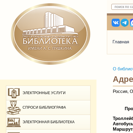
Главная
О библио
Адре
Россия, О
ЭЛЕКТРОННЫЕ УСЛУГИ
СПРОСИ БИБЛИОГРАФА
Про
Троллей
ЭЛЕКТРОННАЯ БИБЛИОТЕКА
Автобус
Маршрутн