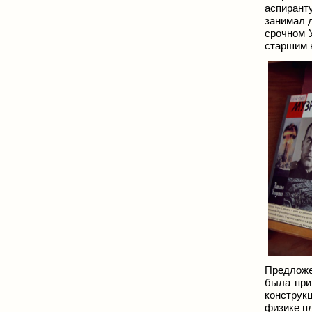
аспирант
занимал д
срочном 
старшим 
Предложе
была при
конструк
физике п