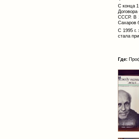
С конца 1
Договора 
СССР. В 1
Сахаров 
С 1995 г
стала пр
Где:
Проф