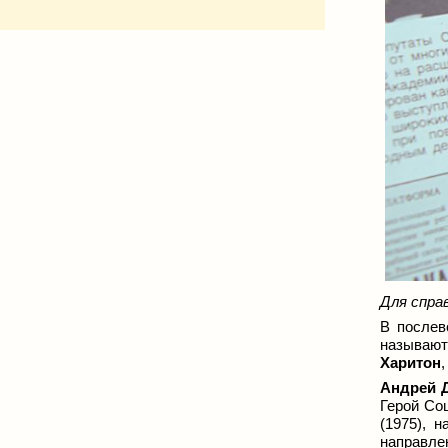
Для справ
В послев
называют
Харитон
Андрей 
Герой Со
(1975), 
направле