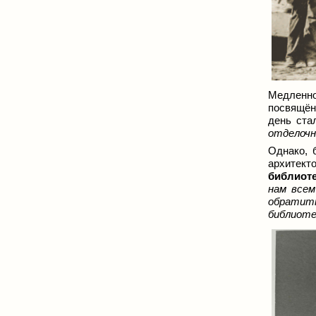
Медленно
посвящён
день ста
отделочн
Однако, 
архитект
библиот
нам всем
обратить
библиоте