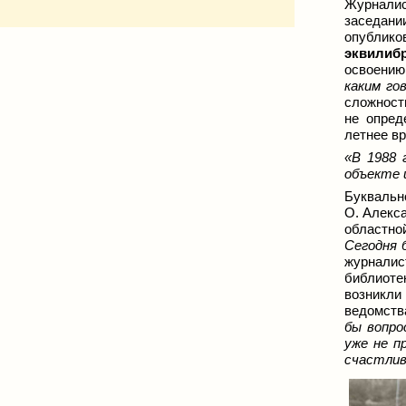
Журнали
заседани
опубли
эквилиб
освоению
каким го
сложност
не опред
летнее в
«В 1988 
объекте 
Буквальн
О. Алекс
областно
Сегодня 
журналис
библиоте
возникли 
ведомств
бы вопро
уже не п
счастлив