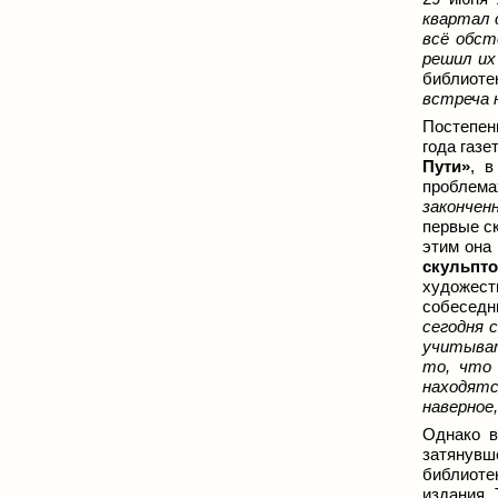
квартал 
всё обст
решил их
библиот
встреча 
Постепенн
года газ
Пути»
, в
проблема
закончен
первые с
этим она
скульпт
художест
собеседн
сегодня 
учитыват
то, что
находятс
наверное
Однако в
затянувш
библиоте
издания. 