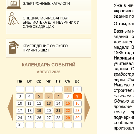
ЭЛЕКТРОННЫЕ КАТАЛОГИ
Уже в на
«красиво
здание по
СПЕЦИАЛИЗИРОВАННАЯ
БИБЛИОТЕКА ДЛЯ НЕЗРЯЧИХ И
О том, ка
СЛАБОВИДЯЩИХ
Важным и
здания о
достижен
КРАЕВЕДЕНИЕ ОМСКОГО
медали В
ПРИИРТЫШЬЯ
1985 год
Нарицын
учитывали
КАЛЕНДАРЬ СОБЫТИЙ
здания. 
АВГУСТ 2026
градостр
через И
Пн
Вт
Ср
Чт
Пт
Сб
Вс
Именно 
1
2
строител
слышим в
3
4
5
6
7
8
9
Однако м
10
11
12
13
14
15
16
проекте 
17
18
19
20
21
22
23
точку з
подчерки
24
25
26
27
28
29
30
сообщал
31
произошло