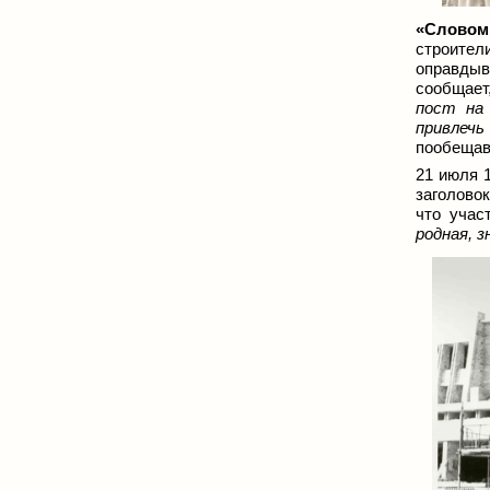
«Словом
строите
оправдыв
сообщает
пост на
привлечь
пообещав
21 июля 
заголово
что учас
родная, з