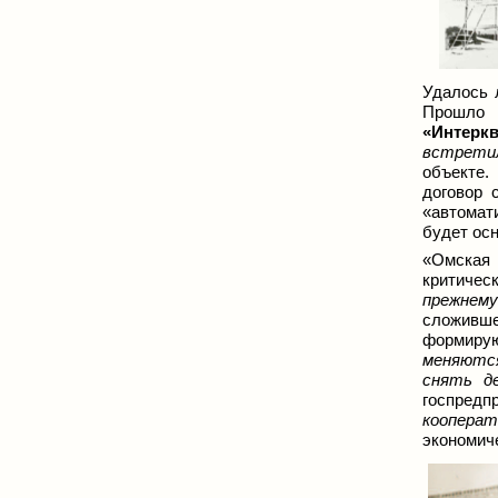
Удалось 
Прошло 
«Интерк
встретил
объекте.
договор 
«автомат
будет осн
«Омская
критичес
прежнему
сложивше
формиру
меняются
снять д
госпредп
кооперат
экономич