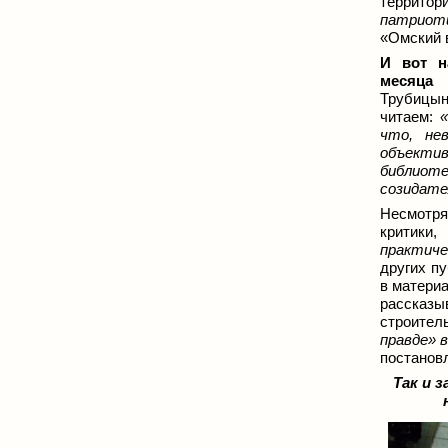
территор
патриот
«Омский 
И вот н
месяца 
Трубицын
читаем:
что, не
объектив
библиот
созидате
Несмотря
критики
практиче
других п
в материа
рассказы
строител
правде» 
постанов
Так и 