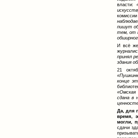
власти:
искусст
комиссии
наблюдае
пишут об
тем, от 
обширног
И всё же
журналис
принял р
здания о
21 октя
«Пушкинк
конце эт
библиоте
«Омская 
сдана в 
ценностей
Да, для 
время, 
могли, п
сдачи зд
призыват