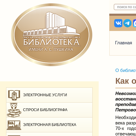
Главная
О библио
Как 
Невозмо
ЭЛЕКТРОННЫЕ УСЛУГИ
восстан
препода
Петрово
СПРОСИ БИБЛИОГРАФА
Необходи
века раз
ЭЛЕКТРОННАЯ БИБЛИОТЕКА
70-х год
отвечающ