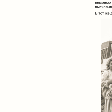
верхнего
высказыва
В тот же 