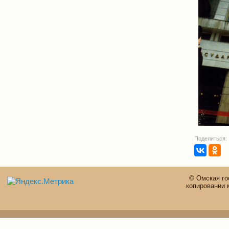
Поделиться:
© Омская го
копировании 