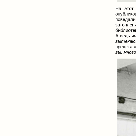
На этот
опублико
поведали 
затоплен
библиотек
А ведь и
вытекаю
представ
вы, мног