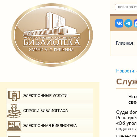
Главная
Новости
Служ
ЭЛЕКТРОННЫЕ УСЛУГИ
Что
сво
СПРОСИ БИБЛИОГРАФА
Суды бол
Речь идё
«Об упол
ЭЛЕКТРОННАЯ БИБЛИОТЕКА
подавать
Финансов