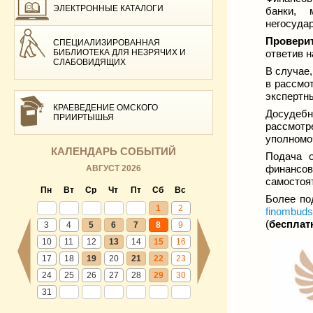
ЭЛЕКТРОННЫЕ КАТАЛОГИ
банки, 
негосуда
Провери
СПЕЦИАЛИЗИРОВАННАЯ
БИБЛИОТЕКА ДЛЯ НЕЗРЯЧИХ И
ответив н
СЛАБОВИДЯЩИХ
В случае
в рассмот
экспертны
КРАЕВЕДЕНИЕ ОМСКОГО
Досудеб
ПРИИРТЫШЬЯ
рассмотр
уполномо
КАЛЕНДАРЬ СОБЫТИЙ
Подача о
финансо
АВГУСТ 2026
самостоя
Пн
Вт
Ср
Чт
Пт
Сб
Вс
Более по
1
2
finombud
(
бесплат
3
4
5
6
7
8
9
10
11
12
13
14
15
16
17
18
19
20
21
22
23
24
25
26
27
28
29
30
31