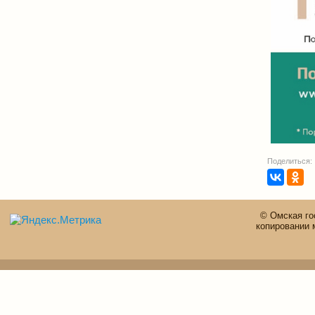
Поделиться:
© Омская го
копировании 