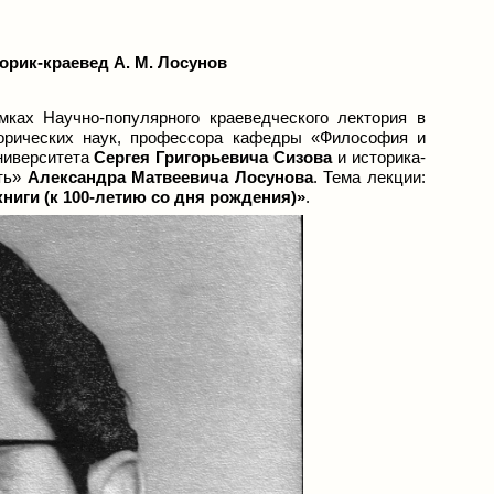
торик-краевед А. М. Лосунов
ках Научно-популярного краеведческого лектория в
торических наук, профессора кафедры «Философия и
ниверситета
Сергея Григорьевича Сизова
и историка-
сть»
Александра Матвеевича Лосунова
. Тема лекции:
ниги (к 100-летию со дня рождения)
»
.