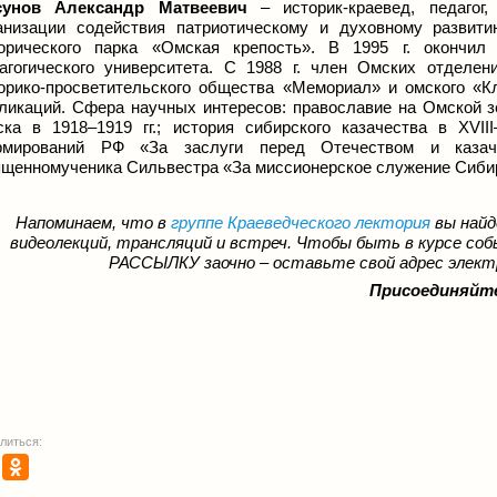
сунов Александр Матвеевич
– историк-краевед, педагог
анизации содействия патриотическому и духовному развит
орического парка «Омская крепость». В 1995 г. окончил 
агогического университета. С 1988 г. член Омских отделе
орико-просветительского общества «Мемориал» и омского «
ликаций. Сфера научных интересов: православие на Омской зе
ка в 1918–1919 гг.; история сибирского казачества в XVI
рмирований РФ «За заслуги перед Отечеством и казаче
щенномученика Сильвестра «За миссионерское служение Сибир
Напоминаем, что в
группе Краеведческого лектория
вы найд
видеолекций, трансляций и встреч. Чтобы быть в курсе со
РАССЫЛКУ заочно – оставьте свой адрес элек
Присоединяйт
литься: