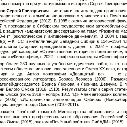
аны посмертно при участии омского историка Сергея Григорьеви
зов
Сергей Григорьевич
– историк и политолог, доктор историч
ударственного автомобильно-дорожного университета Почётн
сийской Федерации (2012). В 1985 г. окончил исторический фак
7 гг. преподавал в Сибирском государственном автомобильно-
1 г. защитил кандидатскую диссертацию на тему: «Развитие м
0-е гг. (экологическое и антивоенное движения)». В 2004 г. 
(б) – КПСС и интеллигенция Западной Сибири в 1946–1964 гг.»
итологии (старший преподаватель, доцент, с 2002 − профе
едующий кафедрой «Отечественная история и политология», 
во» и «Философия», с 2022 – профессор кафедры «Философия и
ор более 230 научных и учебно-методических работ, в т.ч. п
етском обществе, истории повседневности Омска ХХ века, исто
бири и др. Автор монографии «Двадцатый век — не дл
рессированного литератора Бориса Леонова (2008). Разыс
ателей-диссидентов Бориса Леонова и Леонида Шевчука. В 
ни Белого Омска (1918−1919). Результатом стали серия стате
нь Омска (июнь 1918 − ноябрь 1919 гг.)». Член авторских коллек
» (2005), «Историческая энциклопедия Сибири» (Новосибир
циклопедия города Омска» (2010–2011).
раждён Почётной грамотой Министерства образования и на
отник высшего профессионального образования Российской 
ода Омска (2015), знаком «Почётный работник СибАДИ» (2015).