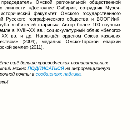
, председатель Омской региональной общественной
ию личности «Достояние Сибири», сотрудник Музея-
исторический факультет Омского государственного
ний Русского географического общества и ВООПИиК,
Клуба любителей старины». Автор более 100 научных
мле в XVIII–XX вв.; социокультурный облик «белого»
II–XX вв. и др. Награждён орденом Союза казачьих
ством» (2004), медалью Омско-Тарской епархии
ской земле» (2011).
ёте ещё больше краеведческих познавательных
бытий можно
ПОДПИСАТЬСЯ
на информационную
тронной почты в
с
ообщениях паблика
.
есь!