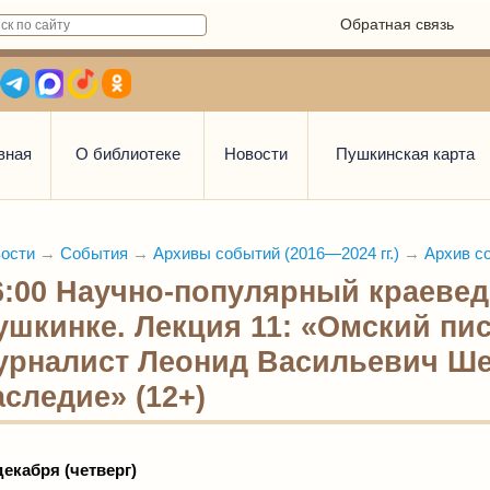
Обратная связь
вная
О библиотеке
Новости
Пушкинская карта
ости
→
События
→
Архивы событий (2016—2024 гг.)
→
Архив со
6:00 Научно-популярный краевед
ушкинке. Лекция 11: «Омский пис
урналист Леонид Васильевич Шев
аследие» (12+)
декабря (четверг)