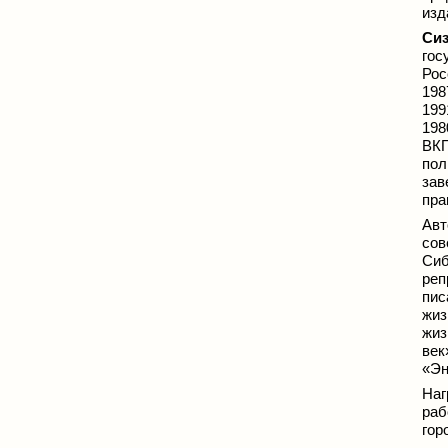
изд
Си
гос
Рос
198
199
198
ВКП
пол
зав
пра
Авт
сов
Си
реп
пис
жиз
жиз
век
«Эн
Наг
раб
гор