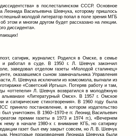
«диссидентства» в послесталинском СССР. Основное
ра Леонида Васильевича Шевчука, которому пришлось
успешный молодой литератор попал в поле зрения МГБ
 об этом и многом другом будет рассказано на лекции.
ого диссидента».
елающих!
поэт, сатирик, журналист. Родился в Омске, в семье
и работал в суде. В 1950 г. Л. Шевчук закончил
коле, заведовал отделом газеты «Молодой сталинец»
денте, оказавшемся сыном замначальника Управления
сти, Л. Шевчука исключили из комсомола, выгнали из
готиражке «Советский Иртыш». Потеряв работу и там,
оды «оттепели» Л. Шевчук возвратился в молодёжную
в альманахе «Литературный Омск». В 1957 г. Омское
и и сатирические стихотворения». В 1960 году была
ПСС приняло постановление, в котором издательство
и был уничтожен. В 1960–1970-е гг. Леонид Васильевич
еатом премии газеты в 1973 и 1974 гг.), «Вечернем
 нему в начале 1980-х г. внимание КГБ, но сатирику
дакции газет был ему закрыт совсем, но Л. В. Шевчук
овым. Некоторые произведения Леонида Шевчука были