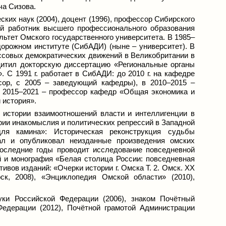
ча Сизова.
еских наук (2004), доцент (1996), профессор Сибирского
ый работник высшего профессионального образования
ультет Омского государственного университета. В 1985–
дорожном институте (СибАДИ) (ныне – университет). В
ассовых демократических движений в Великобритании в
защитил докторскую диссертацию «Региональные органы
. С 1991 г. работает в СибАДИ: до 2010 г. на кафедре
ссор, с 2005 – заведующий кафедры), в 2010–2015 –
в 2015–2021 – профессор кафедр «Общая экономика и
 история».
о истории взаимоотношений власти и интеллигенции в
рии инакомыслия и политических репрессий в Западной
я камина»: Историческая реконструкция судьбы
кал и опубликовал неизданные произведения омских
последние годы проводит исследование повседневной
й и монография «Белая столица России: повседневная
тивов изданий: «Очерки истории г. Омска Т. 2. Омск. ХХ
ск, 2008), «Энциклопедия Омской области» (2010),
уки Российской Федерации (2006), знаком Почётный
Федерации (2012), Почётной грамотой Администрации