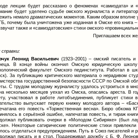
оде лекции будет рассказано о феноменах «самиздата» и 
мание будет уделено судьбе омского журналиста и литерато
ежить немало драматических моментов. Каким образом вполне 
ГБ, почему была уничтожена уже изданная в Омске его книга –
звучат также и «самиздатовские» стихи омского «провинциальн
Приглашаем всех ж
 справки:
вчук
Леонид Васильевич
(1923–2001) – омский писатель и 
неца. В конце войны окончил Омскую юридическую школу 
ологический факультет Омского пединститута. Работал в ш
ск). За публикацию критического материала о нерадивом сту
истерства государственной безопасности СССР по Омской обла
еты. С трудом молодому журналисту удалось устроиться в мно
на несколько месяцев уехал из Омска, опасаясь ареста. В г
ету, участвовал в работе литобъединения, публикует стихи 
ательство выпускает первую книжку молодого автора – «Басн
ечатана его повесть «Торжественная весна». Бюро обкома К
инялось в серьёзной ошибке, напечатав повесть, и тираж книг
должал публиковать очерки в «Молодом Сибиряке» (был лаур
ке». Некоторые сатирические политические стихи привлекли к
лось отделаться предупреждением. Путь в Союз писателей и ре
должал писать и в стол. Поддерживал дружбу с Б. Ф. Леон