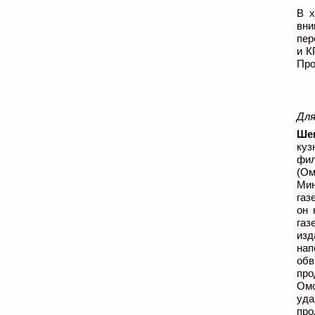
В х
вни
пер
и К
Про
Для
Ше
куз
фил
(Ом
Мин
газ
он 
газ
изд
нап
обв
про
Омс
уда
про