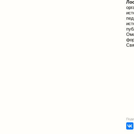
Ло
орг
ист
пед
ист
пуб
Омс
фо
Свя
Поде