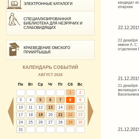
кандидат и
ЭЛЕКТРОННЫЕ КАТАЛОГИ
епархии.
СПЕЦИАЛИЗИРОВАННАЯ
БИБЛИОТЕКА ДЛЯ НЕЗРЯЧИХ И
22.12.201
СЛАБОВИДЯЩИХ
22 декабря
имени А. С.
КРАЕВЕДЕНИЕ ОМСКОГО
отделения 
ПРИИРТЫШЬЯ
КАЛЕНДАРЬ СОБЫТИЙ
АВГУСТ 2026
21.12.201
Пн
Вт
Ср
Чт
Пт
Сб
Вс
21 декабря 
желающих н
1
2
Васильевна
3
4
5
6
7
8
9
10
11
12
13
14
15
16
17
18
19
20
21
22
23
24
25
26
27
28
29
30
21.12.201
31