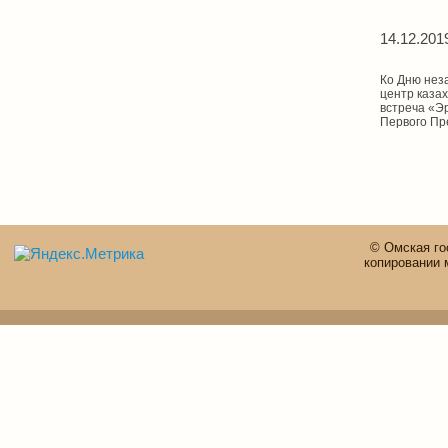
14.12.201
Ко Дню нез
центр казах
встреча «Э
Первого Пр
© Омская го
копировании 