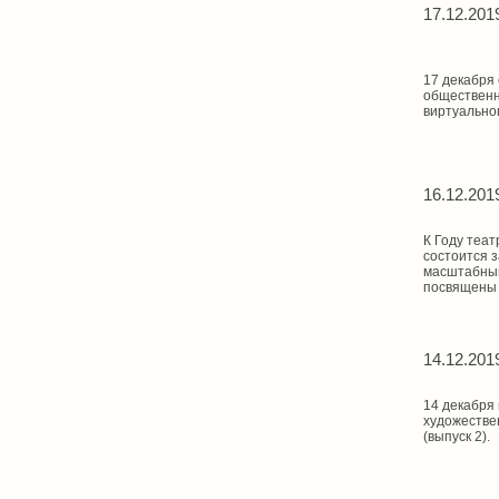
17.12.201
17 декабря 
общественн
виртуально
16.12.201
К Году теат
состоится 
масштабный
посвящены 
14.12.201
14 декабря 
художестве
(выпуск 2).