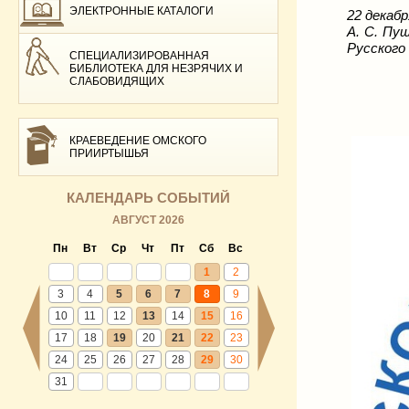
ЭЛЕКТРОННЫЕ КАТАЛОГИ
22 декаб
А. С. Пу
Русского
СПЕЦИАЛИЗИРОВАННАЯ
БИБЛИОТЕКА ДЛЯ НЕЗРЯЧИХ И
СЛАБОВИДЯЩИХ
КРАЕВЕДЕНИЕ ОМСКОГО
ПРИИРТЫШЬЯ
КАЛЕНДАРЬ СОБЫТИЙ
АВГУСТ 2026
Пн
Вт
Ср
Чт
Пт
Сб
Вс
1
2
3
4
5
6
7
8
9
10
11
12
13
14
15
16
17
18
19
20
21
22
23
24
25
26
27
28
29
30
31