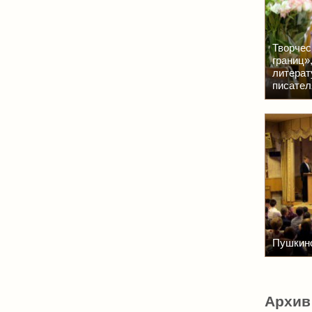
Творчес
границ»
литерат
писател
Пушкинс
Архив