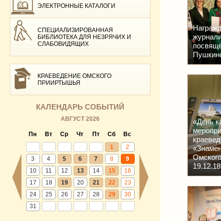
ЭЛЕКТРОННЫЕ КАТАЛОГИ
Награжд
СПЕЦИАЛИЗИРОВАННАЯ
журнали
БИБЛИОТЕКА ДЛЯ НЕЗРЯЧИХ И
СЛАБОВИДЯЩИХ
посвящё
Пушкинск
КРАЕВЕДЕНИЕ ОМСКОГО
ПРИИРТЫШЬЯ
КАЛЕНДАРЬ СОБЫТИЙ
АВГУСТ 2026
«День к
меропри
Пн
Вт
Ср
Чт
Пт
Сб
Вс
краевед
1
2
«Знамен
Омского
3
4
5
6
7
8
9
19.12.18 
10
11
12
13
14
15
16
17
18
19
20
21
22
23
24
25
26
27
28
29
30
31