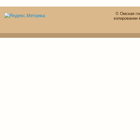
© Омская го
копировании 