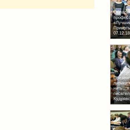
Областн
професс
«Лучший
Приирты
07.12.18 
Презент
лирики 
нить…» 
писател
Кудрявск