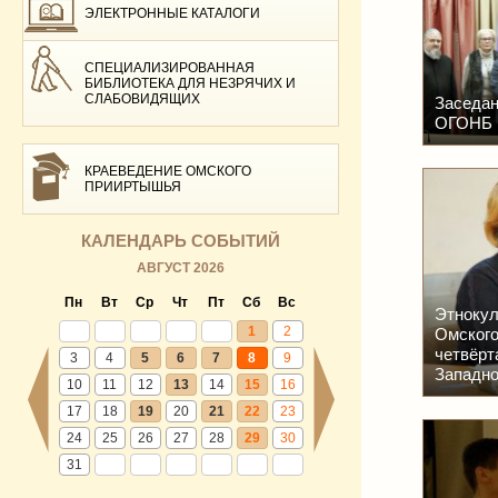
ЭЛЕКТРОННЫЕ КАТАЛОГИ
СПЕЦИАЛИЗИРОВАННАЯ
БИБЛИОТЕКА ДЛЯ НЕЗРЯЧИХ И
СЛАБОВИДЯЩИХ
Заседан
ОГОНБ и
КРАЕВЕДЕНИЕ ОМСКОГО
ПРИИРТЫШЬЯ
КАЛЕНДАРЬ СОБЫТИЙ
АВГУСТ 2026
Пн
Вт
Ср
Чт
Пт
Сб
Вс
Этнокул
1
2
Омского
четвёрт
3
4
5
6
7
8
9
Западно
10
11
12
13
14
15
16
17
18
19
20
21
22
23
24
25
26
27
28
29
30
31