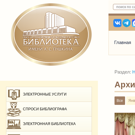
Главная
Раздел:
Н
Архи
ЭЛЕКТРОННЫЕ УСЛУГИ
Все
Янв
СПРОСИ БИБЛИОГРАФА
ЭЛЕКТРОННАЯ БИБЛИОТЕКА