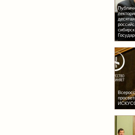
Публичн
лектори
десятая
российс
сибирск
Государ
Всеросс
просвет
ИСКУСС