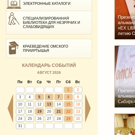
ЭЛЕКТРОННЫЕ КАТАЛОГИ
Презент
СПЕЦИАЛИЗИРОВАННАЯ
альмана
БИБЛИОТЕКА ДЛЯ НЕЗРЯЧИХ И
СЛАБОВИДЯЩИХ
«EX LIB
летию 
КРАЕВЕДЕНИЕ ОМСКОГО
ПРИИРТЫШЬЯ
КАЛЕНДАРЬ СОБЫТИЙ
АВГУСТ 2026
Пн
Вт
Ср
Чт
Пт
Сб
Вс
1
2
Презент
альмана
3
4
5
6
7
8
9
Сибирь»
10
11
12
13
14
15
16
17
18
19
20
21
22
23
24
25
26
27
28
29
30
31