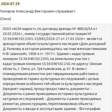
2026-07-29
Гончаров Александр Викторович спрашивает:
(Омск)
ООО «АСМ-маркет», по договору аренды № 48826/3А от
20.03.2026 г., номер государственной регистрации №
55:36:040102:2305-55/092/2026-27 от 27.03.2026 г. является
арендатором объекта культурного наследия «Дом доходный
Д. Рычкова, в котором размещалась частная женская гимназия
Н.Ф. Шанской», 1900-е гг. 1917 г. Здание с кадастровым
номером 55:36:040102:2305, на земельном участке с
кадастровым номером 55:36:040102:250, по адресу: Омская
область, г. Омск, ул. Третьяковская, д. 61. В связи с
планируемыми ремонтно-реставрационными работами и
проведения историко-культурных исследований с целью
определения особенностей объекта культурного наследия
(предмет охраны), прошу предоставить документы: -
Документы о ранее проводимых историко-культурных и
натурных исследований; - Документы о ранее проводимых
ремонтах, реконструкциях, перепланировках объекта; -
Документы о вводе в эксплуатацию здания; - Фотографии