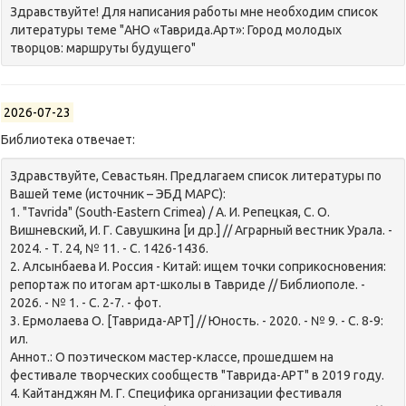
Здравствуйте! Для написания работы мне необходим список
литературы теме "АНО «Таврида.Арт»: Город молодых
творцов: маршруты будущего"
2026-07-23
Библиотека отвечает:
Здравствуйте, Севастьян. Предлагаем список литературы по
Вашей теме (источник – ЭБД МАРС):
1. "Tavrida" (South-Eastern Crimea) / А. И. Репецкая, С. О.
Вишневский, И. Г. Савушкина [и др.] // Аграрный вестник Урала. -
2024. - Т. 24, № 11. - С. 1426-1436.
2. Алсынбаева И. Россия - Китай: ищем точки соприкосновения:
репортаж по итогам арт-школы в Тавриде // Библиополе. -
2026. - № 1. - С. 2-7. - фот.
3. Ермолаева О. [Таврида-АРТ] // Юность. - 2020. - № 9. - С. 8-9:
ил.
Аннот.: О поэтическом мастер-классе, прошедшем на
фестивале творческих сообществ "Таврида-АРТ" в 2019 году.
4. Кайтанджян М. Г. Специфика организации фестиваля