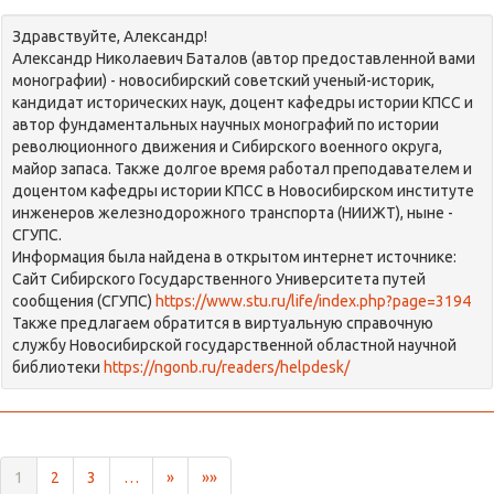
Здравствуйте, Александр!
Александр Николаевич Баталов (автор предоставленной вами
монографии) - новосибирский советский ученый-историк,
кандидат исторических наук, доцент кафедры истории КПСС и
автор фундаментальных научных монографий по истории
революционного движения и Сибирского военного округа,
майор запаса. Также долгое время работал преподавателем и
доцентом кафедры истории КПСС в Новосибирском институте
инженеров железнодорожного транспорта (НИИЖТ), ныне -
СГУПС.
Информация была найдена в открытом интернет источнике:
Сайт Сибирского Государственного Университета путей
сообщения (СГУПС)
https://www.stu.ru/life/index.php?page=3194
Также предлагаем обратится в виртуальную справочную
службу Новосибирской государственной областной научной
библиотеки
https://ngonb.ru/readers/helpdesk/
1
2
3
…
»
»»