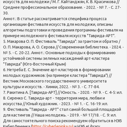
искусств для молодежи / М. Г. Кайтанджян, К. В. Красичкова //
Среднее профессиональное образование. - 2022. - № 7. - С. 27-
30.
Аннот.: В статье рассматривается специфика процесса
организации фестиваля искусств для молодежи, описаны
алгоритмы подготовки и проведения программы фестиваля на
примере молодежного фестиваля искусств "Таврида-АРТ".
5. Макарова О. П. Фестиваль "Таврида": за грантом и обратно /
О. П. Макарова, А. О. Серова // Современная библиотека. - 2024. -
№ 5. - С. 20-22. Аннот.: Основные подходы к формированию
устойчивой системы зеленых насаждений арт-кластера
"Таврида" (Юго-Восточный Крым)
6. Нетреба Е. С. Значение арт-кластеров в формировании
молодых художников: (на примере кластера "Таврида") //
Вестник Московского государственного университета
культуры и искусств. - Химки, 2022. - № 3. - С. 77-84.
7. Ракитина А. [Таврида-АРТ] // Юность. - 2020. - № 9. - С. 4-5: ил.
8. Сиренко С. Таврида-арт - территория мира, любви и
искусства // Юный художник. - 2023. - № 1. - С. 16-19: ил.
9. Фестиваль "Таврида - АРТ" стал самой большой площадкой
для кастингов // Наша молодежь. - 2019. - № 17/18. - С. 9: ил.
Для самостоятельного поиска рекомендуем обратиться в НЭБ
КиберЛенинка (
https://cyberleninka.ru)
и НЭБ еLibrary