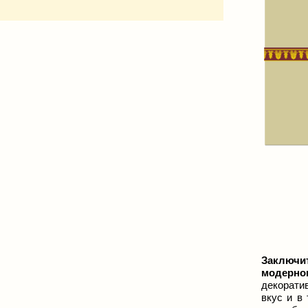
Заключи
модерно
декорати
вкус и в