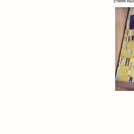
стиля бы