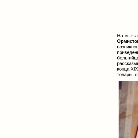
На выста
Ормисто
возникно
приведен
бельгийц
рассказы
конца XI
товары: о