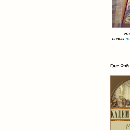
На
новых
т
Где:
Фойе,