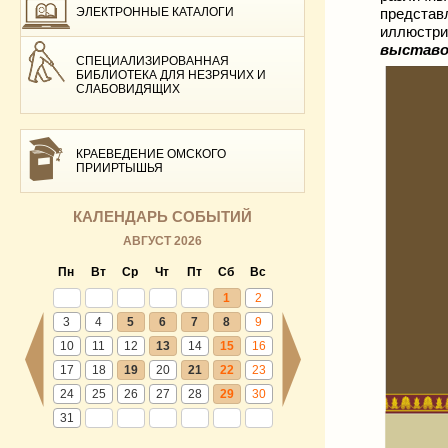
ЭЛЕКТРОННЫЕ КАТАЛОГИ
представ
иллюстри
выставо
СПЕЦИАЛИЗИРОВАННАЯ
БИБЛИОТЕКА ДЛЯ НЕЗРЯЧИХ И
СЛАБОВИДЯЩИХ
КРАЕВЕДЕНИЕ ОМСКОГО
ПРИИРТЫШЬЯ
КАЛЕНДАРЬ СОБЫТИЙ
АВГУСТ 2026
Пн
Вт
Ср
Чт
Пт
Сб
Вс
1
2
3
4
5
6
7
8
9
10
11
12
13
14
15
16
17
18
19
20
21
22
23
24
25
26
27
28
29
30
31