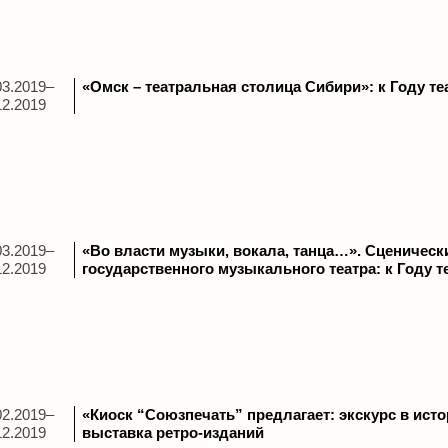
03.2019–
«Омск – театральная столица Сибири»: к Году те
12.2019
03.2019–
«Во власти музыки, вокала, танца…». Сценическ
12.2019
государственного музыкального театра: к Году т
02.2019–
«Киоск “Союзпечать” предлагает: экскурс в истори
12.2019
выставка ретро-изданий