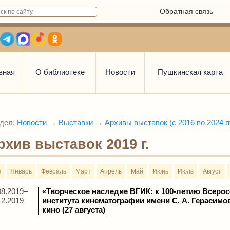
Обратная связь
вная
О библиотеке
Новости
Пушкинская карта
дел:
Новости
→
Выставки
→
Архивы выставок (с 2016 по 2024 гг
рхив выставок 2019 г.
е
Январь
Февраль
Март
Апрель
Май
Июнь
Июль
Август
08.2019–
«Творческое наследие ВГИК: к 100-летию Всерос
12.2019
института кинематографии имени С. А. Герасимо
кино (27 августа)