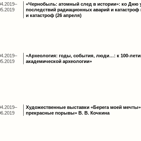
04.2019–
«Чернобыль: атомный след в истории»: ко Дню 
05.2019
последствий радиационных аварий и катастроф 
и катастроф (26 апреля)
04.2019–
«Археология: годы, события, люди…: к 100-лет
05.2019
академической археологии»
04.2019–
Художественные выставки «Берега моей мечты» 
06.2019
прекрасные порывы» В. В. Кочкина