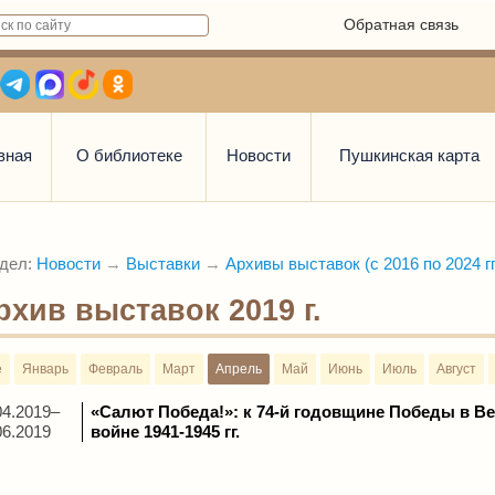
Обратная связь
вная
О библиотеке
Новости
Пушкинская карта
дел:
Новости
→
Выставки
→
Архивы выставок (с 2016 по 2024 гг
рхив выставок 2019 г.
е
Январь
Февраль
Март
Апрель
Май
Июнь
Июль
Август
04.2019–
«Салют Победа!»: к 74-й годовщине Победы в В
06.2019
войне 1941-1945 гг.