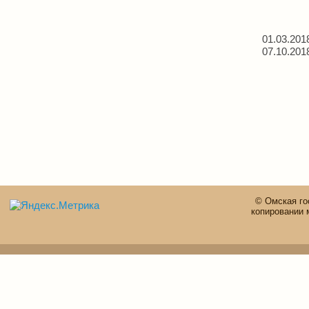
01.03.201
07.10.201
© Омская го
копировании 