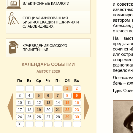
ЭЛЕКТРОННЫЕ КАТАЛОГИ
и советс
известн
номиниро
СПЕЦИАЛИЗИРОВАННАЯ
автором 
БИБЛИОТЕКА ДЛЯ НЕЗРЯЧИХ И
Алексан
СЛАБОВИДЯЩИХ
отечестве
На выст
представ
КРАЕВЕДЕНИЕ ОМСКОГО
сочинений
ПРИИРТЫШЬЯ
иллюстр
современ
КАЛЕНДАРЬ СОБЫТИЙ
разноплан
переломно
АВГУСТ 2026
Познаком
Пн
Вт
Ср
Чт
Пт
Сб
Вс
день – п
1
2
Где:
Фойе
3
4
5
6
7
8
9
10
11
12
13
14
15
16
17
18
19
20
21
22
23
24
25
26
27
28
29
30
31