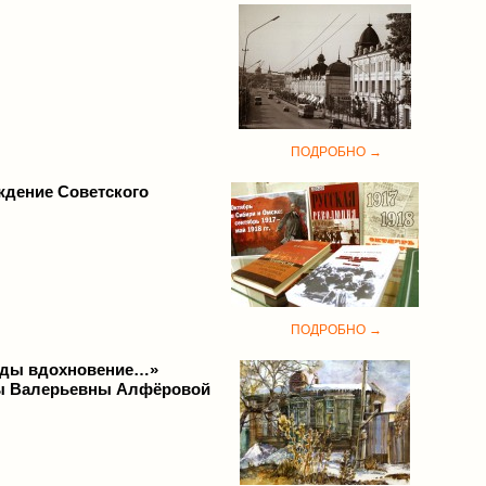
ПОДРОБНО →
ждение Советского
ПОДРОБНО →
оды вдохновение…»
ы Валерьевны Алфёровой