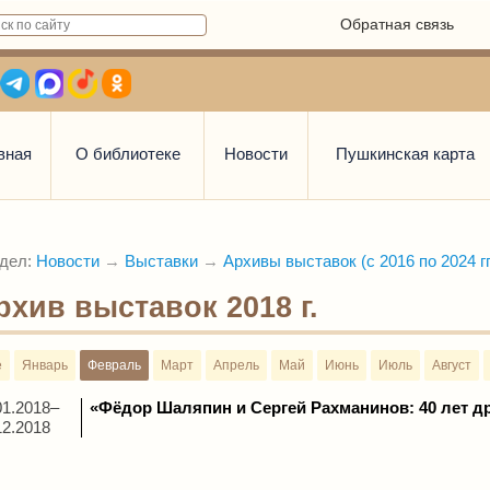
Обратная связь
вная
О библиотеке
Новости
Пушкинская карта
дел:
Новости
→
Выставки
→
Архивы выставок (с 2016 по 2024 гг
рхив выставок 2018 г.
е
Январь
Февраль
Март
Апрель
Май
Июнь
Июль
Август
01.2018–
«Фёдор Шаляпин и Сергей Рахманинов: 40 лет 
12.2018