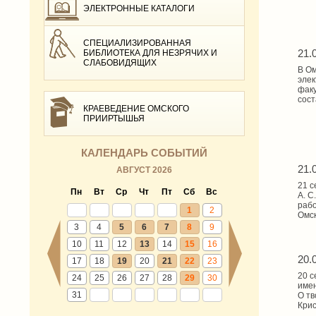
ЭЛЕКТРОННЫЕ КАТАЛОГИ
СПЕЦИАЛИЗИРОВАННАЯ
21.
БИБЛИОТЕКА ДЛЯ НЕЗРЯЧИХ И
СЛАБОВИДЯЩИХ
В Ом
элек
факу
сост
КРАЕВЕДЕНИЕ ОМСКОГО
ПРИИРТЫШЬЯ
КАЛЕНДАРЬ СОБЫТИЙ
21.
АВГУСТ 2026
21 с
Пн
Вт
Ср
Чт
Пт
Сб
Вс
А. С
рабо
1
2
Омск
3
4
5
6
7
8
9
10
11
12
13
14
15
16
20.
17
18
19
20
21
22
23
20 с
24
25
26
27
28
29
30
имен
31
О тв
Крис