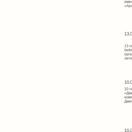
имен
«Арх
13.
13 с
библ
орга
лите
10.
10 с
«Дми
комп
Дмит
10.