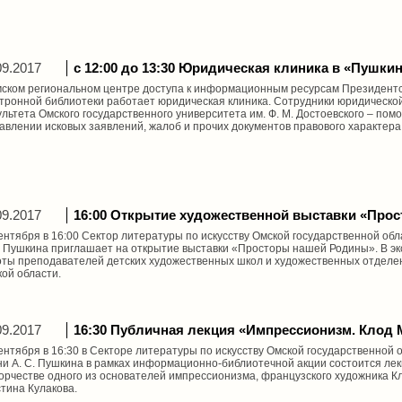
09.2017
с 12:00 до 13:30 Юридическая клиника в «Пушки
ском региональном центре доступа к информационным ресурсам Президентс
тронной библиотеки работает юридическая клиника. Сотрудники юридической
льтета Омского государственного университета им. Ф. М. Достоевского – пом
авлении исковых заявлений, жалоб и прочих документов правового характера
09.2017
16:00 Открытие художественной выставки «Про
ентября в 16:00 Сектор литературы по искусству Омской государственной об
. Пушкина приглашает на открытие выставки «Просторы нашей Родины». В 
ты преподавателей детских художественных школ и художественных отделен
ой области.
09.2017
16:30 Публичная лекция «Импрессионизм. Клод 
ентября в 16:30 в Секторе литературы по искусству Омской государственной
и А. С. Пушкина в рамках информационно-библиотечной акции состоится ле
орчестве одного из основателей импрессионизма, французского художника К
тина Кулакова.