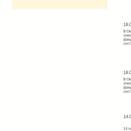
18.
В Ом
элек
факу
сост
18.
В Ом
элек
факу
сост
14.
14 с