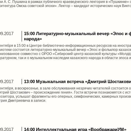
и А. С. Пушкина в рамках публичного краеведческого лектория в «Пушкинке» 
итектура Омска советской эпохи». Лектор – кандидат исторических наук Викт
09.2017
15:00 Литературно-музыкальный вечер «Эпос и 
народа»
ентября в 15:00 в Центре библиотечно-информационных ресурсов на иностр
иотеки состоится литературно-музыкальный вечер «Эпос и фольклор казахск
низованное совместно с ОРОО «Сибирский центр казахской культуры «Молдiр
ратурном, так и о музыкальном наследии казахского народа в области эпоса 
09.2017
13:00 Музыкальная встреча «Дмитрий Шостакови
ентября, в воскресенье, в зале обслуживания незрячих читателей состоится
трий Шостакович – происхождение гения». Гости встречи познакомятся с ист
озитора, услышат фрагменты его оперных, симфонических, камерных произве
рия Дмитриевича в записи.
09.2017
14:00 Интеллектуальная игра «ВоображариУМ»