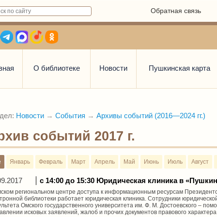
Обратная связь
вная
О библиотеке
Новости
Пушкинская карта
дел:
Новости
→
События
→
Архивы событий (2016—2024 гг.)
рхив событий 2017 г.
е
Январь
Февраль
Март
Апрель
Май
Июнь
Июль
Август
09.2017
с 14:00 до 15:30 Юридическая клиника в «Пушки
ском региональном центре доступа к информационным ресурсам Президентс
тронной библиотеки работает юридическая клиника. Сотрудники юридической
льтета Омского государственного университета им. Ф. М. Достоевского – пом
авлении исковых заявлений, жалоб и прочих документов правового характера