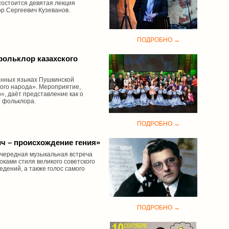
состоится девятая лекция
ор Сергеевич Кузеванов.
ПОДРОБНО →
фольклор казахского
анных языках Пушкинской
ого народа». Мероприятие,
», даёт представление как о
и фольклора.
ПОДРОБНО →
ч – происхождение гения»
 очередная музыкальная встреча
оками стиля великого советского
дений, а также голос самого
ПОДРОБНО →