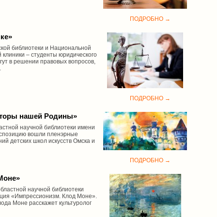
ПОДРОБНО →
нке»
кой библиотеки и Национальной
 клиники – студенты юридического
огут в решении правовых вопросов,
.
ПОДРОБНО →
сторы нашей Родины»
ластной научной библиотеки имени
экспозицию вошли пленэрные
ий детских школ искусств Омска и
ПОДРОБНО →
Моне»
 областной научной библиотеки
кция «Импрессионизм. Клод Моне».
лода Моне расскажет культуролог