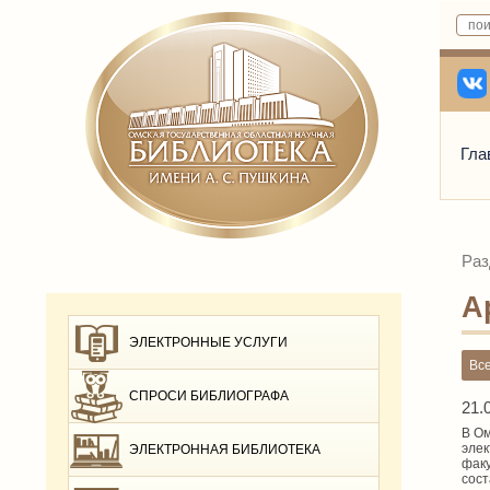
Гла
Раз
А
ЭЛЕКТРОННЫЕ УСЛУГИ
Вс
СПРОСИ БИБЛИОГРАФА
21.
В Ом
элек
ЭЛЕКТРОННАЯ БИБЛИОТЕКА
факу
сост