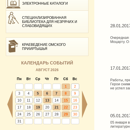
ЭЛЕКТРОННЫЕ КАТАЛОГИ
СПЕЦИАЛИЗИРОВАННАЯ
БИБЛИОТЕКА ДЛЯ НЕЗРЯЧИХ И
28.01.201
СЛАБОВИДЯЩИХ
Очередная 
Моцарту. О
КРАЕВЕДЕНИЕ ОМСКОГО
ПРИИРТЫШЬЯ
КАЛЕНДАРЬ СОБЫТИЙ
17.01.201
АВГУСТ 2026
Пн
Вт
Ср
Чт
Пт
Сб
Вс
Работы, пр
Герои сним
1
2
не успел за
3
4
5
6
7
8
9
10
11
12
13
14
15
16
17
18
19
20
21
22
23
24
25
26
27
28
29
30
05.01.201
31
05 января 
литературн