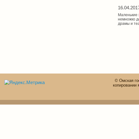
16.04.201
Маленькие 
немножко де
драмы и те
© Омская го
копировании 