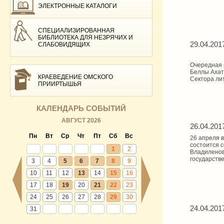
ЭЛЕКТРОННЫЕ КАТАЛОГИ
СПЕЦИАЛИЗИРОВАННАЯ
БИБЛИОТЕКА ДЛЯ НЕЗРЯЧИХ И
29.04.201
СЛАБОВИДЯЩИХ
Очередная 
Беллы Ахат
КРАЕВЕДЕНИЕ ОМСКОГО
Сектора ли
ПРИИРТЫШЬЯ
КАЛЕНДАРЬ СОБЫТИЙ
АВГУСТ 2026
26.04.201
Пн
Вт
Ср
Чт
Пт
Сб
Вс
26 апреля 
состоится 
1
2
Владиленов
государстве
3
4
5
6
7
8
9
10
11
12
13
14
15
16
17
18
19
20
21
22
23
24
25
26
27
28
29
30
24.04.201
31