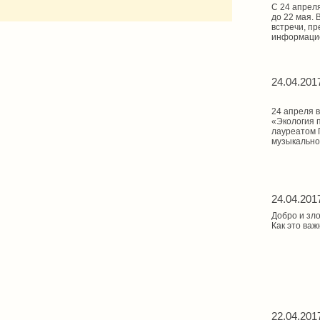
С 24 апрел
до 22 мая. 
встречи, п
информацио
24.04.201
24 апреля в
«Экология 
лауреатом 
музыкально
24.04.201
Добро и зл
Как это важ
22.04.201