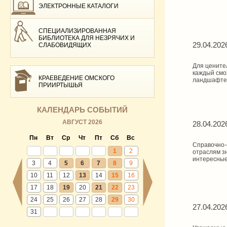
ЭЛЕКТРОННЫЕ КАТАЛОГИ
СПЕЦИАЛИЗИРОВАННАЯ
БИБЛИОТЕКА ДЛЯ НЕЗРЯЧИХ И
29.04.202
СЛАБОВИДЯЩИХ
Для цените
каждый смо
КРАЕВЕДЕНИЕ ОМСКОГО
ландшафте
ПРИИРТЫШЬЯ
КАЛЕНДАРЬ СОБЫТИЙ
АВГУСТ 2026
28.04.202
Пн
Вт
Ср
Чт
Пт
Сб
Вс
Справочно-
1
2
отраслям з
интересные,
3
4
5
6
7
8
9
10
11
12
13
14
15
16
17
18
19
20
21
22
23
24
25
26
27
28
29
30
27.04.202
31