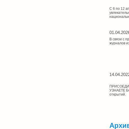
С 6 по 12 
увлекатель
национальн
01.04.202
В связи с 
журналов из
14.04.202
ПРИСОЕДИНЯ
УЗНАЕТЕ БО
открытий.
Архив