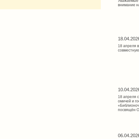
Уважаемые 
внимание н
18.04.202
18 апреля 
совместную
10.04.202
18 апреля 
омичей и го
«Библионочь
посвящён О
06.04.202