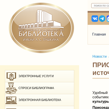
Главная
Новости
ПРИС
исто
ЭЛЕКТРОННЫЕ УСЛУГИ
СПРОСИ БИБЛИОГРАФА
Удобный 
событиях
ЭЛЕКТРОННАЯ БИБЛИОТЕКА
культур
Присоед