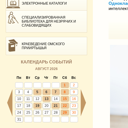
Однокла
ЭЛЕКТРОННЫЕ КАТАЛОГИ
интеллек
СПЕЦИАЛИЗИРОВАННАЯ
БИБЛИОТЕКА ДЛЯ НЕЗРЯЧИХ И
СЛАБОВИДЯЩИХ
КРАЕВЕДЕНИЕ ОМСКОГО
ПРИИРТЫШЬЯ
КАЛЕНДАРЬ СОБЫТИЙ
АВГУСТ 2026
Пн
Вт
Ср
Чт
Пт
Сб
Вс
1
2
3
4
5
6
7
8
9
10
11
12
13
14
15
16
17
18
19
20
21
22
23
24
25
26
27
28
29
30
31