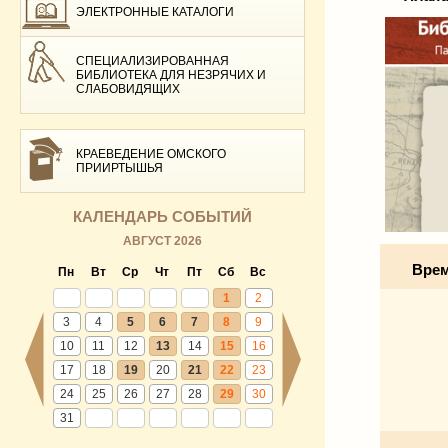
ЭЛЕКТРОННЫЕ КАТАЛОГИ
СПЕЦИАЛИЗИРОВАННАЯ
БИБЛИОТЕКА ДЛЯ НЕЗРЯЧИХ И
СЛАБОВИДЯЩИХ
КРАЕВЕДЕНИЕ ОМСКОГО
ПРИИРТЫШЬЯ
КАЛЕНДАРЬ СОБЫТИЙ
АВГУСТ 2026
Врем
Пн
Вт
Ср
Чт
Пт
Сб
Вс
1
2
3
4
5
6
7
8
9
10
11
12
13
14
15
16
17
18
19
20
21
22
23
24
25
26
27
28
29
30
31