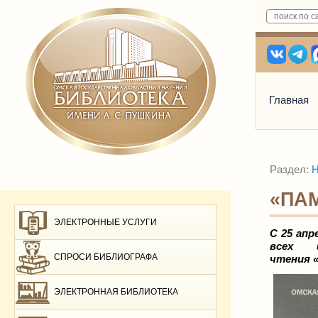
Главная
Раздел:
Н
«ПАМ
ЭЛЕКТРОННЫЕ УСЛУГИ
C 25 апр
всех и
СПРОСИ БИБЛИОГРАФА
чтения «
ЭЛЕКТРОННАЯ БИБЛИОТЕКА