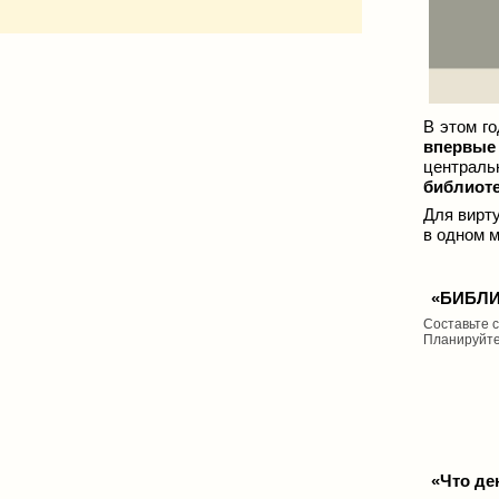
В этом г
впервые
централь
библиоте
Для вирт
в одном 
«БИБЛИ
Составьте 
Планируйте
«Что де