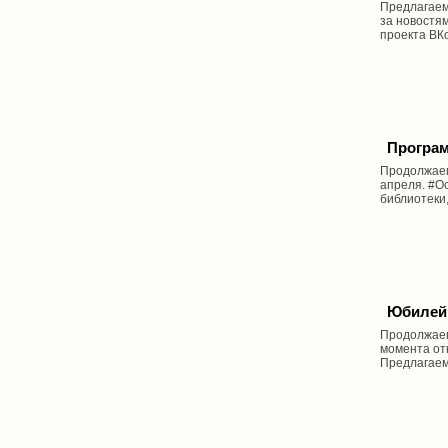
Предлагаем
за новостям
проекта ВК
Програм
Продолжаем
апреля. #О
библиотеки,
Юбилейн
Продолжаем
момента от
Предлагаем