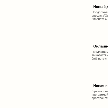
Новый д
Продолжаем
апреля. #О
библиотеки,
Онлайн-
Предлагаем
за новостя
библиотеки,
Новая п
В рамках в
программой
пространст