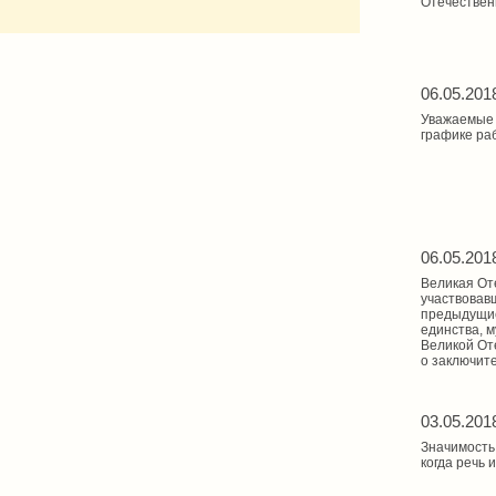
Отечествен
06.05.201
Уважаемые 
графике ра
06.05.201
Великая Оте
участвовав
предыдущие
единства, м
Великой От
о заключит
03.05.201
Значимость 
когда речь 