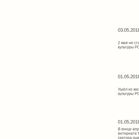
03.05.201
2 мая не с
культуры РС
01.05.201
Ушёл из жи
культуры Р
01.05.201
В конце ап
интернате 
сектора оц