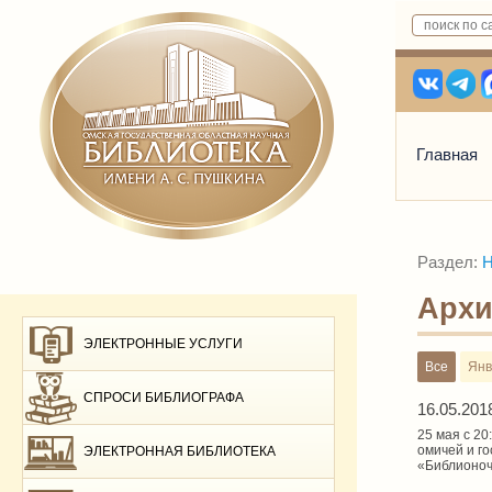
Главная
Раздел:
Н
Архи
ЭЛЕКТРОННЫЕ УСЛУГИ
Все
Янв
СПРОСИ БИБЛИОГРАФА
16.05.201
25 мая с 20
омичей и г
ЭЛЕКТРОННАЯ БИБЛИОТЕКА
«Библионоч