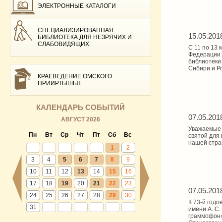
ЭЛЕКТРОННЫЕ КАТАЛОГИ
СПЕЦИАЛИЗИРОВАННАЯ
15.05.201
БИБЛИОТЕКА ДЛЯ НЕЗРЯЧИХ И
СЛАБОВИДЯЩИХ
С 11 по 13 
Федерации 
библиотеки
Сибири и Р
КРАЕВЕДЕНИЕ ОМСКОГО
ПРИИРТЫШЬЯ
КАЛЕНДАРЬ СОБЫТИЙ
07.05.201
АВГУСТ 2026
Уважаемые 
Пн
Вт
Ср
Чт
Пт
Сб
Вс
святой для 
нашей стра
1
2
3
4
5
6
7
8
9
10
11
12
13
14
15
16
17
18
19
20
21
22
23
07.05.201
24
25
26
27
28
29
30
К 73-й год
31
имени А. С
граммофон»