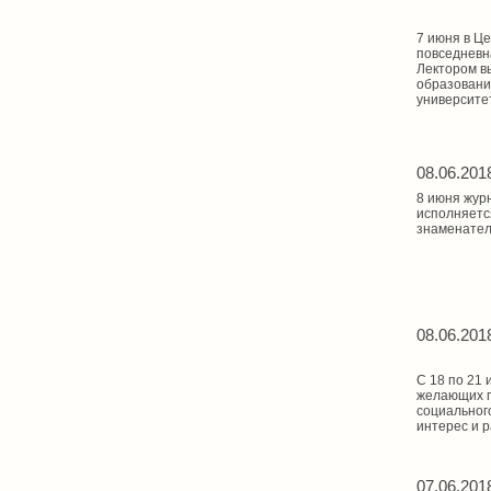
7 июня в Ц
повседневн
Лектором в
образовани
университет
08.06.201
8 июня жур
исполняется
знаменател
08.06.201
С 18 по 21
желающих п
социальног
интерес и 
07.06.201