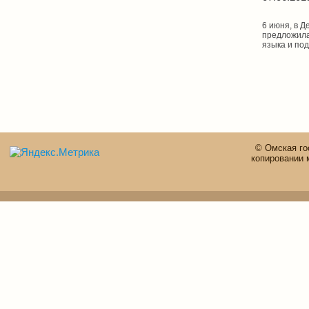
6 июня, в 
предложила
языка и по
© Омская го
копировании 