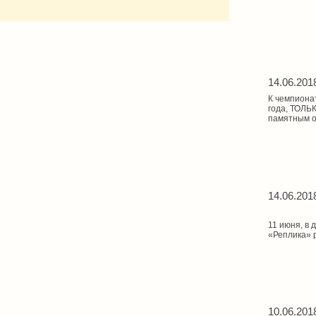
14.06.201
К чемпионат
года, ТОЛЬ
памятным о
14.06.201
11 июня, в 
«Реплика» 
10.06.201