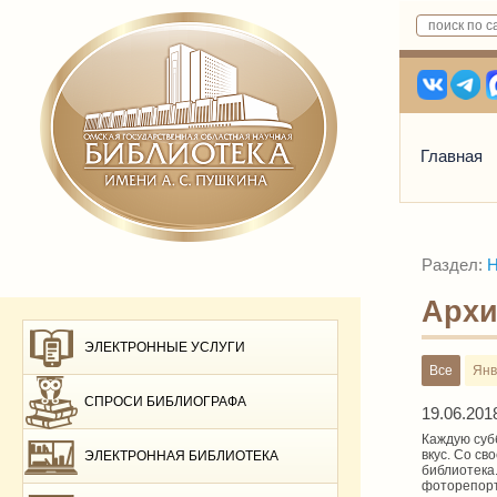
Главная
Раздел:
Н
Архи
ЭЛЕКТРОННЫЕ УСЛУГИ
Все
Янв
СПРОСИ БИБЛИОГРАФА
19.06.201
Каждую суб
вкус. Со св
ЭЛЕКТРОННАЯ БИБЛИОТЕКА
библиотека
фоторепор