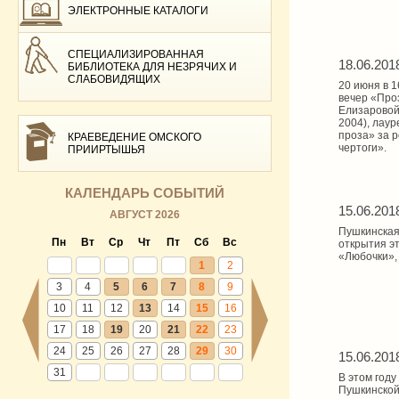
ЭЛЕКТРОННЫЕ КАТАЛОГИ
СПЕЦИАЛИЗИРОВАННАЯ
18.06.201
БИБЛИОТЕКА ДЛЯ НЕЗРЯЧИХ И
СЛАБОВИДЯЩИХ
20 июня в 1
вечер «Про
Елизаровой
2004), лау
проза» за 
КРАЕВЕДЕНИЕ ОМСКОГО
чертоги».
ПРИИРТЫШЬЯ
КАЛЕНДАРЬ СОБЫТИЙ
15.06.201
АВГУСТ 2026
Пушкинская 
Пн
Вт
Ср
Чт
Пт
Сб
Вс
открытия э
«Любочки»,
1
2
3
4
5
6
7
8
9
10
11
12
13
14
15
16
17
18
19
20
21
22
23
24
25
26
27
28
29
30
15.06.201
31
В этом год
Пушкинской