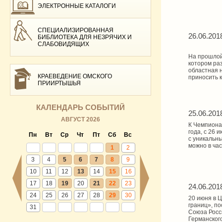
ЭЛЕКТРОННЫЕ КАТАЛОГИ
СПЕЦИАЛИЗИРОВАННАЯ
26.06.201
БИБЛИОТЕКА ДЛЯ НЕЗРЯЧИХ И
СЛАБОВИДЯЩИХ
На прошлой
котором ра
областная н
КРАЕВЕДЕНИЕ ОМСКОГО
приносить к
ПРИИРТЫШЬЯ
КАЛЕНДАРЬ СОБЫТИЙ
25.06.201
АВГУСТ 2026
К Чемпионат
года, с 26 
Пн
Вт
Ср
Чт
Пт
Сб
Вс
с уникальн
можно в ча
1
2
3
4
5
6
7
8
9
10
11
12
13
14
15
16
17
18
19
20
21
22
23
24.06.201
24
25
26
27
28
29
30
20 июня в 
границ», п
31
Союза Росси
Германског