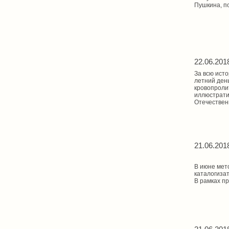
Пушкина, по
22.06.201
За всю исто
летний ден
кровопролит
иллюстрати
Отечествен
21.06.201
В июне мет
каталогиза
В рамках п