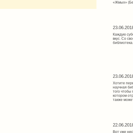
«Жмых» (Бер
23.06.201
Каждую суб
вкус. Со св
библиотека
23.06.201
Хотите пер
научная би
того чтобы
котором от
также может
22.06.201
Вот уже нес