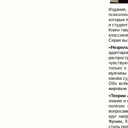
Издания,
психолог
которые п
и студент
Книги та
классик
Серия вы
«Незрел
адаптир
распрост
чувствую
только о
мужчины 
какова с
Обо всём
мировым 
«Теории 
знание и
полезно 
вопросам
круг нап
Фромм, Х
столь по