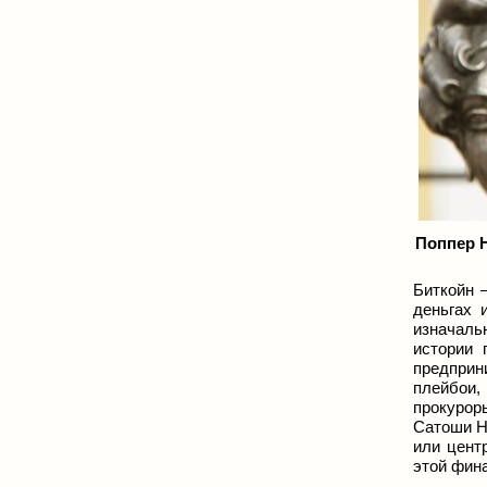
Поппер Н
Биткойн
деньгах 
изначаль
истории 
предприн
плейбои,
прокурор
Сатоши На
или цент
этой фин