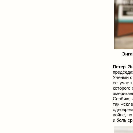
Энгл
Петер Э
председа
Учёный с
её участ
которого
американ
Сербию, 
так
«
скл
одноврем
войне, но
и боль с