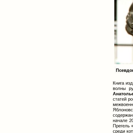
Псевдон
Книга из
волны ру
Анатоль
статей ро
межвоенны
Яблоновс
содержан
начале 2
Прегель «
среди ко