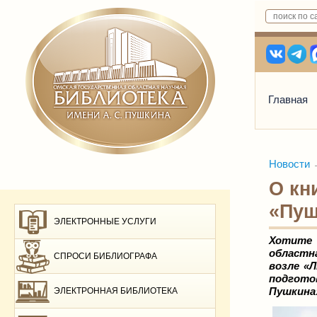
Главная
Новости
О кн
«Пуш
ЭЛЕКТРОННЫЕ УСЛУГИ
Хотите 
областн
СПРОСИ БИБЛИОГРАФА
возле «
подгото
Пушкина
ЭЛЕКТРОННАЯ БИБЛИОТЕКА