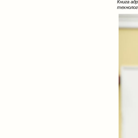
Книга ад
технолог