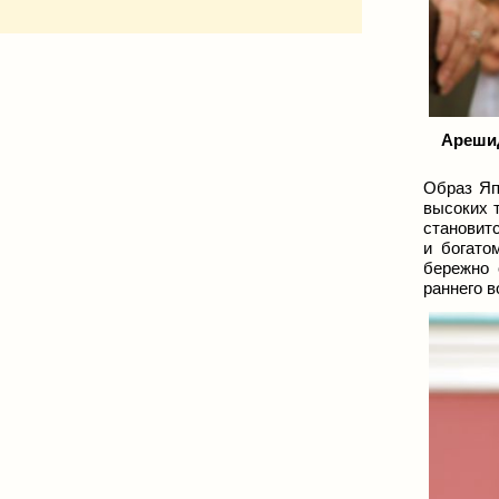
Арешид
Образ Яп
высоких т
становит
и богато
бережно 
раннего в