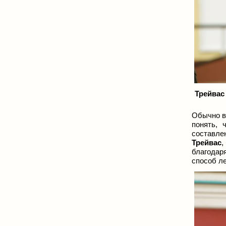
Трейвас
Обычно в 
понять, 
составле
Трейвас
,
благодар
способ л