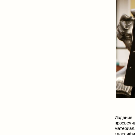
Издание
просвечи
материал
классифи