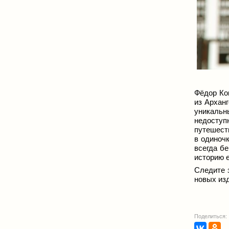
Фёдор К
из Арханг
уникальн
недоступ
путешест
в одиночк
всегда б
историю 
Следите 
новых из
Поделиться: