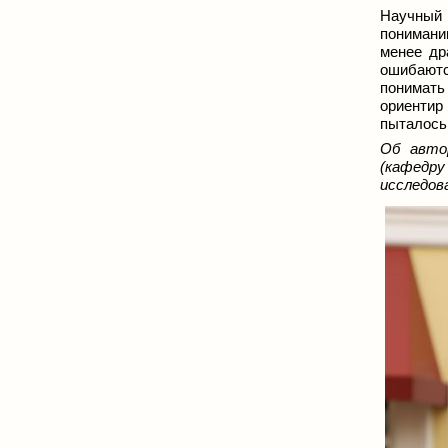
Научный 
пониман
менее др
ошибаютс
понимать
ориенти
пыталось
Об авто
(кафедр
исследов