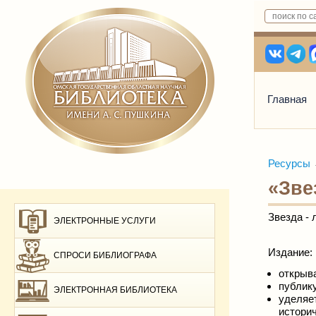
Главная
Ресурсы
«Зве
Звезда -
ЭЛЕКТРОННЫЕ УСЛУГИ
Издание:
СПРОСИ БИБЛИОГРАФА
открыва
публик
ЭЛЕКТРОННАЯ БИБЛИОТЕКА
уделяе
истори