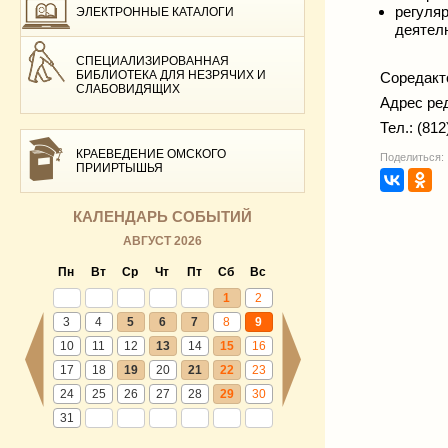
регуля
ЭЛЕКТРОННЫЕ КАТАЛОГИ
деятел
СПЕЦИАЛИЗИРОВАННАЯ
БИБЛИОТЕКА ДЛЯ НЕЗРЯЧИХ И
Соредакто
СЛАБОВИДЯЩИХ
Адрес ред
Тел.: (81
КРАЕВЕДЕНИЕ ОМСКОГО
Поделиться:
ПРИИРТЫШЬЯ
КАЛЕНДАРЬ СОБЫТИЙ
АВГУСТ 2026
Пн
Вт
Ср
Чт
Пт
Сб
Вс
1
2
3
4
5
6
7
8
9
10
11
12
13
14
15
16
17
18
19
20
21
22
23
24
25
26
27
28
29
30
31