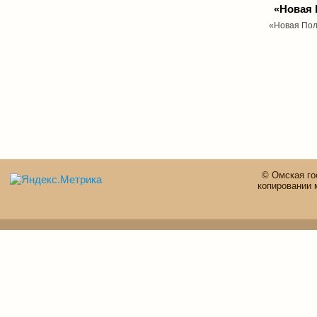
«Новая
«Новая Пол
© Омская го
копировании 