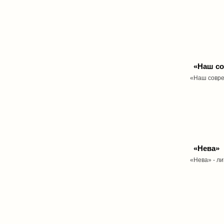
«Наш с
«Наш совре
«Нева»
«Нева» - л