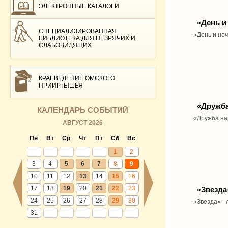
ЭЛЕКТРОННЫЕ КАТАЛОГИ
«День и
СПЕЦИАЛИЗИРОВАННАЯ
«День и ноч
БИБЛИОТЕКА ДЛЯ НЕЗРЯЧИХ И
СЛАБОВИДЯЩИХ
КРАЕВЕДЕНИЕ ОМСКОГО
ПРИИРТЫШЬЯ
«Дружба
КАЛЕНДАРЬ СОБЫТИЙ
«Дружба на
АВГУСТ 2026
Пн
Вт
Ср
Чт
Пт
Сб
Вс
1
2
3
4
5
6
7
8
9
10
11
12
13
14
15
16
17
18
19
20
21
22
23
«Звезда
24
25
26
27
28
29
30
«Звезда» -
31