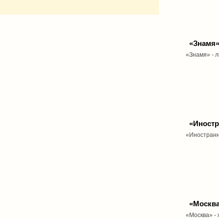
«Знамя
«Знамя» - 
«Иностр
«Иностранн
«Москв
«Москва» - 