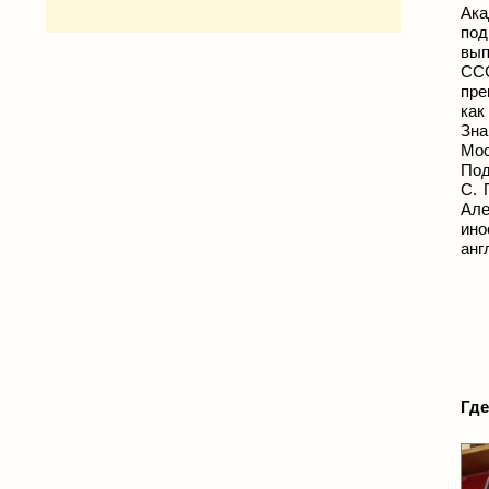
Ака
под
вып
ССС
пре
как
Зна
Мос
Под
С. 
Але
ино
анг
Где