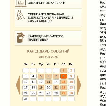
Рос
ЭЛЕКТРОННЫЕ КАТАЛОГИ
«На
спе
СПЕЦИАЛИЗИРОВАННАЯ
нау
БИБЛИОТЕКА ДЛЯ НЕЗРЯЧИХ И
за 
СЛАБОВИДЯЩИХ
био
вед
отк
ака
КРАЕВЕДЕНИЕ ОМСКОГО
ПРИИРТЫШЬЯ
58 
кот
изд
КАЛЕНДАРЬ СОБЫТИЙ
Рез
АВГУСТ 2026
три
400
Пн
Вт
Ср
Чт
Пт
Сб
Вс
Анд
том
1
2
дом
3
4
5
6
7
8
9
Ака
10
11
12
13
14
15
16
за 
Рос
17
18
19
20
21
22
23
изд
24
25
26
27
28
29
30
изд
31
Ака
Лен