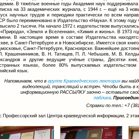
демии. В тяжёлые военные годы Академия наук поддерживала 
писка на 33 академических журнала, с 1944 г. – ещё на 3 но
уск научных трудов и периодики практически по всем направ
Р было переименовано в Издательство «Наука». К этому году 
высило 2 тысячи. На начало 1972 г. издательством выпускалис
 «Природа», «Земля и Вселенная», «Химия и жизнь». В 1973 го
мени. В настоящее время в составе Издательства находятс
кве, в Санкт-Петербурге и в Новосибирске. Имеется своя книг
московье, Санкт-Петербурге, Красноярске. Важнейшее достояние
П. Крашенинников, В. Н. Татищев, П. Л. Чебышев, М. В. Келды
ксандров и другие ведущие учёные страны, Десятки книг
странных языках, более 80% выпускаемых издательством 
лийский язык.
Напоминаем, что в
группе Краеведческого лектория
вы найд
видеолекций, трансляций и встреч. Чтобы быть в 
информационную РАССЫЛКУ заочно – оставьте свой
паблика
.
Присоедин
Справки по тел.: +7 (381
:
Профессорский зал Центра краеведческой информации, 2 этаж 