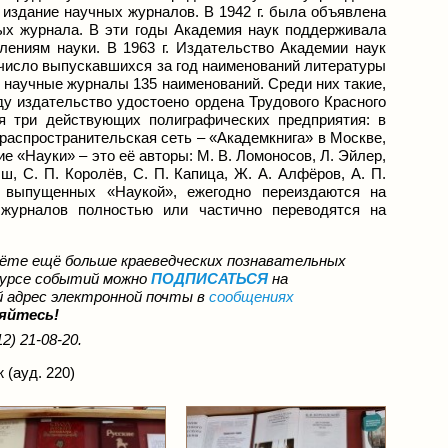
издание научных журналов. В 1942 г. была объявлена
вых журнала. В эти годы Академия наук поддерживала
лениям науки. В 1963 г. Издательство Академии наук
число выпускавшихся за год наименований литературы
ь научные журналы 135 наименований. Среди них такие,
ду издательство удостоено ордена Трудового Красного
я три действующих полиграфических предприятия: в
ораспространительская сеть – «Академкнига» в Москве,
 «Науки» – это её авторы: М. В. Ломоносов, Л. Эйлер,
ш, С. П. Королёв, С. П. Капица, Ж. А. Алфёров, А. П.
, выпущенных «Наукой», ежегодно переиздаются на
журналов полностью или частично переводятся на
ёте ещё больше краеведческих познавательных
курсе событий можно
ПОДПИСАТЬСЯ
на
 адрес электронной почты в
с
ообщениях
яйтесь!
2) 21-08-20.
(ауд. 220)