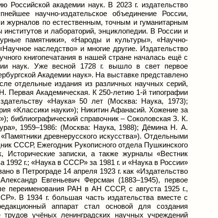
ю Российской академии наук. В 2023 г. издательство
пнейшее научно-издательское объединение России,
 и журналов по естественным, точным и гуманитарным
 институтов и лабораторий, энциклопедии. В России и
урные памятники», «Народы и культуры», «Научно-
«Научное наследство» и многие другие. Издательство
научного книгопечатания в нашей стране началась ещё с
мии наук. Уже весной 1728 г. вышло в свет первое
рбургской Академии наук». На выставке представлено
исле отдельные издания из различных научных серий,
 Н. Первая Академическая. К 250-летию 1-й типографии
Издательству «Наука» 50 лет (Москва: Наука, 1973);
рия «Классики науки»); Никитин Афанасий. Хожение за
»); библиографический справочник – Соколовская З. К.
ра», 1959–1986: (Москва: Наука, 1988); Дёмина Н. А.
я «Памятники древнерусского искусства»). Отдельными
ник СССР, Ежегодник Рукописного отдела Пушкинского
к, Исторические записки, а также журналы «Вестник
 1992 г.; «Наука в СССР» за 1981 г. и «Наука в России»
вано в Петрограде 14 апреля 1923 г. как «Издательство
Александр Евгеньевич Ферсман (1883–1945), первое
ле переименования РАН в АН СССР, с августа 1925 г.,
Р». В 1934 г. большая часть издательства вместе с
едакционный аппарат стал основой для создания
ие трудов учёных ленинградских научных учреждений