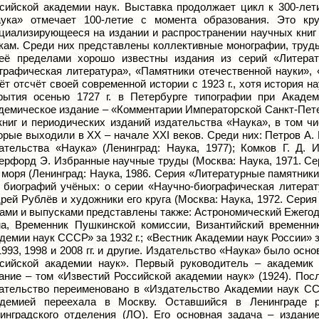
сийской академии наук. Выставка продолжает цикл к 300-лети
ука» отмечает 100-летие с момента образования. Это кру
циализирующееся на издании и распространении научных книг
кам. Среди них представлены коллективные монографии, труды
её пределами хорошо известны издания из серий «Литерат
графическая литература», «Памятники отечественной науки», 
ёт отсчёт своей современной истории с 1923 г., хотя история 
рытия осенью 1727 г. в Петербурге типографии при Акаде
демическое издание – «Комментарии Императорской Санкт-Пете
книг и периодических изданий издательства «Наука», в том ч
орые выходили в XX – начале XXI веков. Среди них: Петров А.
ательства «Наука» (Ленинград: Наука, 1977); Комков Г. Д. 
ерфорд Э. Избранные научные труды (Москва: Наука, 1971. Се
 моря (Ленинград: Наука, 1986. Серия «Литературные памятники
 биографий учёных: о серии «Научно-биографическая литерату
рей Рублёв и художники его круга (Москва: Наука, 1972. Сери
ами и выпусками представлены также: Астрономический Ежегод
а, Временник Пушкинской комиссии, Византийский временни
демии наук СССР» за 1932 г.; «Вестник Академии наук России» за
1993, 1998 и 2008 гг. и другие. Издательство «Наука» было осно
сийской академии наук». Первый руководитель – академик 
ание – том «Известий Российской академии наук» (1924). Пос
ательство переименовано в «Издательство Академии наук ССС
демией переехала в Москву. Оставшийся в Ленинграде р
инградского отделения (ЛО). Его основная задача – издан