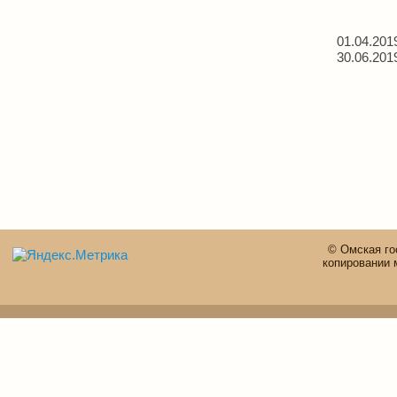
01.04.201
30.06.201
© Омская го
копировании 