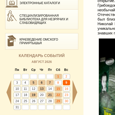
открытие
ЭЛЕКТРОННЫЕ КАТАЛОГИ
Грибоедо
необычай
Отечеств
СПЕЦИАЛИЗИРОВАННАЯ
был близ
БИБЛИОТЕКА ДЛЯ НЕЗРЯЧИХ И
СЛАБОВИДЯЩИХ
Николай 
уникально
знавших п
КРАЕВЕДЕНИЕ ОМСКОГО
ПРИИРТЫШЬЯ
КАЛЕНДАРЬ СОБЫТИЙ
АВГУСТ 2026
Пн
Вт
Ср
Чт
Пт
Сб
Вс
1
2
3
4
5
6
7
8
9
10
11
12
13
14
15
16
17
18
19
20
21
22
23
24
25
26
27
28
29
30
31