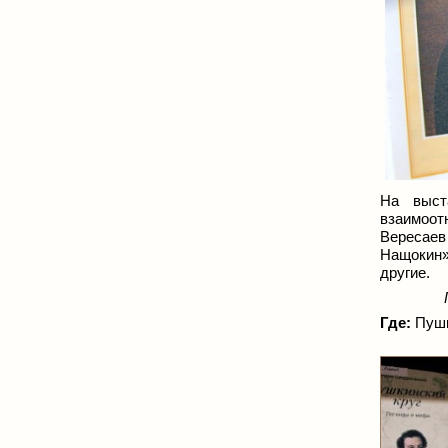
На выст
взаимоот
Вересаев
Нащокин»
другие.
Где:
Пушки