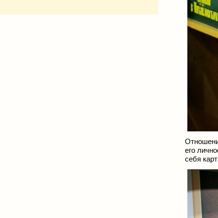
Отношени
его лично
себя карт