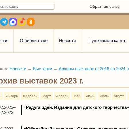
Обратная связь
вная
О библиотеке
Новости
Пушкинская карта
дел:
Новости
→
Выставки
→
Архивы выставок (с 2016 по 2024 гг
рхив выставок 2023 г.
е
Январь
Февраль
Март
Апрель
Май
Июнь
Июль
Август
02.2023–
«Радуга идей. Издания для детского творчества»
12.2023
01.2023–
«Юбилейный календарь Омского краеведения» и