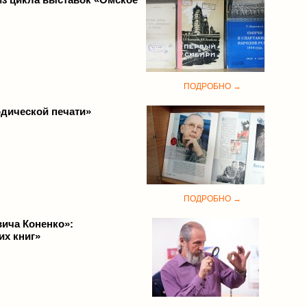
ПОДРОБНО →
одической печати»
ПОДРОБНО →
ича Коненко»:
х книг»