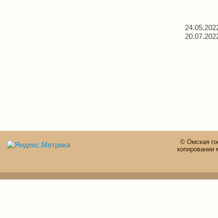
24.05.202
20.07.202
© Омская го
копировании 