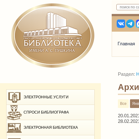
Главная
Раздел:
Н
Архи
ЭЛЕКТРОННЫЕ УСЛУГИ
Все
Янв
СПРОСИ БИБЛИОГРАФА
20.01.202
28.02.202
ЭЛЕКТРОННАЯ БИБЛИОТЕКА