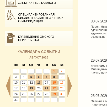
ЭЛЕКТРОННЫЕ КАТАЛОГИ
СПЕЦИАЛИЗИРОВАННАЯ
БИБЛИОТЕКА ДЛЯ НЕЗРЯЧИХ И
30.07.202
СЛАБОВИДЯЩИХ
Переплётное
вдохновения
вдумчивого
КРАЕВЕДЕНИЕ ОМСКОГО
освоить не
ПРИИРТЫШЬЯ
КАЛЕНДАРЬ СОБЫТИЙ
АВГУСТ 2026
29.07.202
Пн
Вт
Ср
Чт
Пт
Сб
Вс
Лекторами 
Милищенко,
1
2
научно-поп
3
4
5
6
7
8
9
10
11
12
13
14
15
16
17
18
19
20
21
22
23
24
25
26
27
28
29
30
25.07.202
31
Отличная в
глаголичес