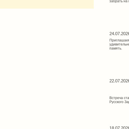
забрать на 
24.07.202
Приглашаем
удивительн
память.
22.07.202
Встреча ст
Русского З
18.07.202