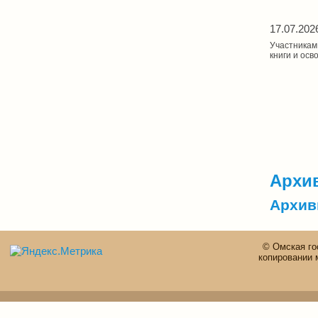
17.07.202
Участникам
книги и осв
Архив
Архив
© Омская го
копировании 