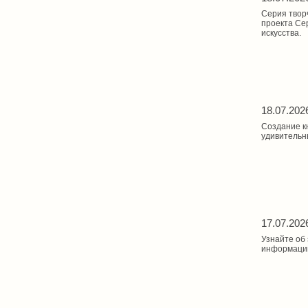
Серия творч
проекта Сер
искусства.
18.07.202
Создание кн
удивительн
17.07.202
Узнайте об
информации