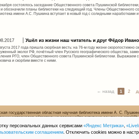
екабря состоялось заседание Общественного совета Пушкинской библиотеки,
 и обозначили планы библиотеки на следующий год. Члены Общественного со
иотека имени А.С. Пушкина вступает в новый год с солидными наработками 
08.2017
Ушёл из жизни наш читатель и друг Фёдор Иван
вгуста 2017 года пришла скорбная весть: на 76-м году жизни скоропостижно 
уженный эколог РФ, почётный член Русского географического общества, зам
ления РГО, член Общественного совета Пушкинской библиотеки. Выражаем 
овича и скорбим вместе с ними.
← назад
1
2
д
кая государственная областная научная библиотека имени А. С. Пушкин
вании материалов обязательно размещайте активную ссылку на omsklib.
644099, г. Омск, ул. Красный Путь, д. 11.
ботку персональных данных сервисами
«Яндекс Метрика»
,
«LiveI
omsk.lib@yandex.ru
ьзовательским соглашением
. Отключить cookies можно в наст