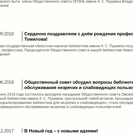
дского быта, члена Общественного совета ОГОНБ имени А. С. Пушкина Влад
леем!
09.2018
Сердечно поздравляем с днём рождения профе
Томилова!
ая государственная областная научная библиотека имени А. С. Пушкина поз
, профессора, Председателя Общественного совета нашей библиотеки Никол
дения!
06.2018
Общественный совет обсудил вопросы библиот
обслуживания незрячих и слабовидящих пользо
юня 2018 года состоялось выездное заседание Общественного совета Омско
ной библиотеки имени А. С. Пушкина. Центральной темой встречи, прошедш
циализированная библиотека для незрячих и слабовидящих», стало обсужде
ормационного обслуживания незрячих и слабовидящих пользователей.
12.2017
В Новый год – с новыми идеями!