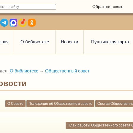
Обратная связь
вная
О библиотеке
Новости
Пушкинская карта
дел:
О библиотеке
→
Общественный совет
овости
О Совете
Положение об Общественном совете
Состав Общественно
План работы Общественного совета б