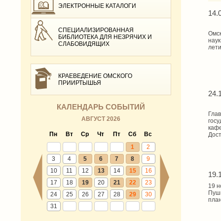
ЭЛЕКТРОННЫЕ КАТАЛОГИ
14.
СПЕЦИАЛИЗИРОВАННАЯ
Омск
БИБЛИОТЕКА ДЛЯ НЕЗРЯЧИХ И
наук
СЛАБОВИДЯЩИХ
лети
КРАЕВЕДЕНИЕ ОМСКОГО
ПРИИРТЫШЬЯ
24.
КАЛЕНДАРЬ СОБЫТИЙ
Глав
АВГУСТ 2026
госу
кафе
Пн
Вт
Ср
Чт
Пт
Сб
Вс
Дост
1
2
3
4
5
6
7
8
9
10
11
12
13
14
15
16
19.
17
18
19
20
21
22
23
19 н
Пушк
24
25
26
27
28
29
30
план
31