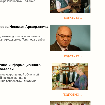
имира Ивановича Селюка с
ПОДРОБНО →
ссора Николая Аркадьевича
дравляет доктора исторических
ая Аркадьевича Томилова с днём
ПОДРОБНО →
ечно-информационного
вателей
й государственной областной
ей на базе филиала
ние вопросов библиотечно-
ПОДРОБНО →