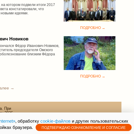
 на котором подвели итоги 2017
вета констатировали, что
и новыми идеями.
ПОДРОБНО →
ович Новиков
скончался Фёдор Иванович Новиков,
еститель председателя Омского
соболезнование близким Фёдора
ПОДРОБНО →
алее →
а. При
ru 2026
nternet»
, обработку
cookie-файлов
и других пользовательских
ройках браузера.
ПОДТВЕРЖДАЮ ОЗНАКОМЛЕНИЕ И СОГЛАСИЕ