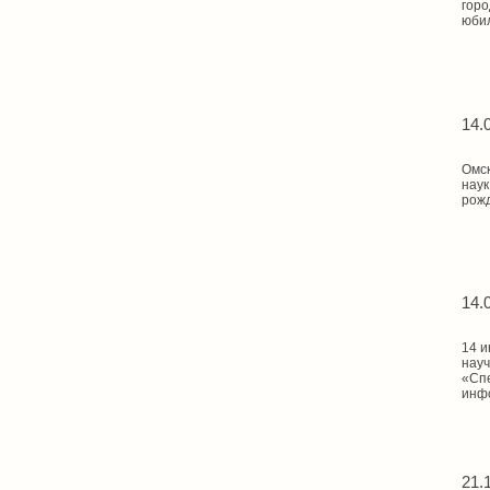
горо
юби
14.
Омск
наук
рож
14.
14 и
науч
«Спе
инф
21.