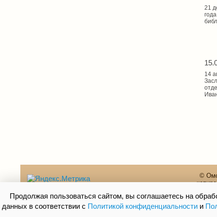
21 д
года
библ
15.
14 а
Засл
отде
Иван
© Омс
копиро
Продолжая пользоваться сайтом, вы соглашаетесь на обра
данных в соответствии с
Политикой конфиденциальности
и
Пол