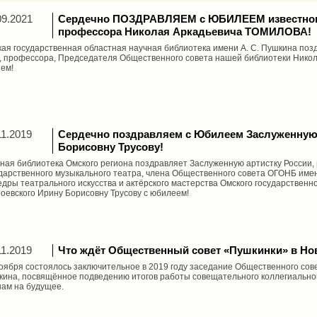
09.2021
Сердечно ПОЗДРАВЛЯЕМ с ЮБИЛЕЕМ известного
профессора Николая Аркадьевича ТОМИЛОВА!
ая государственная областная научная библиотека имени А. С. Пушкина поз
, профессора, Председателя Общественного совета нашей библиотеки Нико
ем!
11.2019
Сердечно поздравляем с Юбилеем Заслуженную 
Борисовну Трусову!
ная библиотека Омского региона поздравляет Заслуженную артистку России,
дарственного музыкального театра, члена Общественного совета ОГОНБ имен
дры театрального искусства и актёрского мастерства Омского государственно
оевского Ирину Борисовну Трусову с юбилеем!
11.2019
Что ждёт Общественный совет «Пушкинки» в Нов
оября состоялось заключительное в 2019 году заседание Общественного сове
ина, посвящённое подведению итогов работы совещательного коллегиального
ам на будущее.