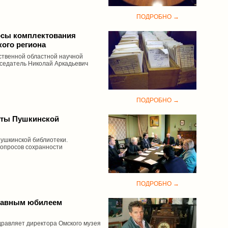
ПОДРОБНО →
осы комплектования
ого региона
ственной областной научной
дседатель Николай Аркадьевич
ПОДРОБНО →
оты Пушкинской
Пушкинской библиотеки.
вопросов сохранности
ПОДРОБНО →
славным юбилеем
дравляет директора Омского музея