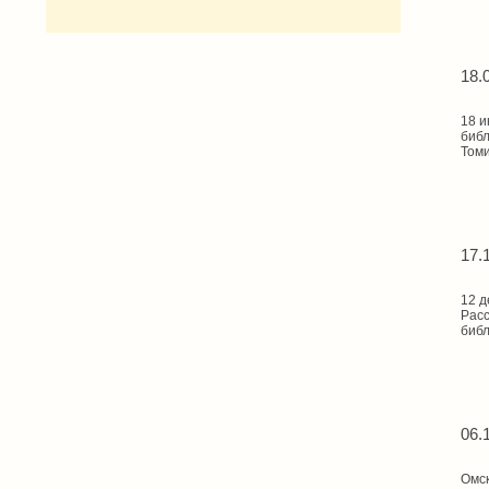
18.
18 и
библ
Томи
17.
12 д
Расс
биб
06.
Омск