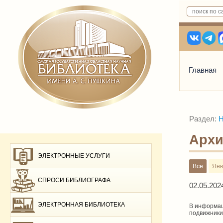
Главная
Раздел:
Н
Архи
ЭЛЕКТРОННЫЕ УСЛУГИ
Все
Янв
СПРОСИ БИБЛИОГРАФА
02.05.202
ЭЛЕКТРОННАЯ БИБЛИОТЕКА
В информац
подвижники