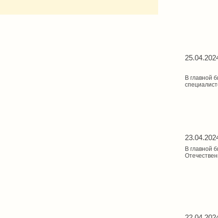
25.04.202
В главной 
специалист
23.04.202
В главной 
Отечествен
22.04.202