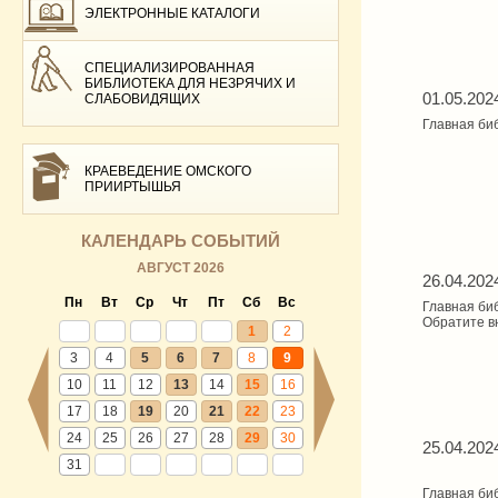
ЭЛЕКТРОННЫЕ КАТАЛОГИ
СПЕЦИАЛИЗИРОВАННАЯ
БИБЛИОТЕКА ДЛЯ НЕЗРЯЧИХ И
01.05.202
СЛАБОВИДЯЩИХ
Главная би
КРАЕВЕДЕНИЕ ОМСКОГО
ПРИИРТЫШЬЯ
КАЛЕНДАРЬ СОБЫТИЙ
АВГУСТ 2026
26.04.202
Пн
Вт
Ср
Чт
Пт
Сб
Вс
Главная би
Обратите в
1
2
3
4
5
6
7
8
9
10
11
12
13
14
15
16
17
18
19
20
21
22
23
24
25
26
27
28
29
30
25.04.202
31
Главная би