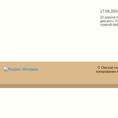
17.04.202
20 апреля 
диктант». 
главной биб
© Омская го
копировании 