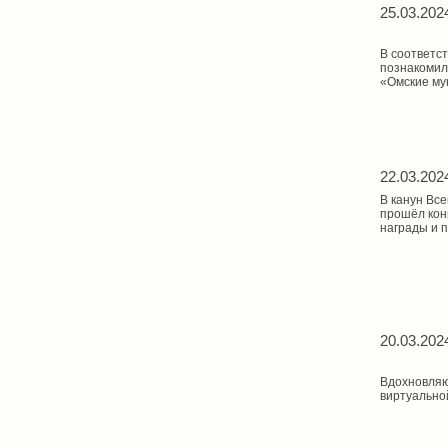
25.03.202
В соответс
познакомил
«Омские му
22.03.202
В канун Вс
прошёл кон
награды и 
20.03.202
Вдохновляю
виртуально