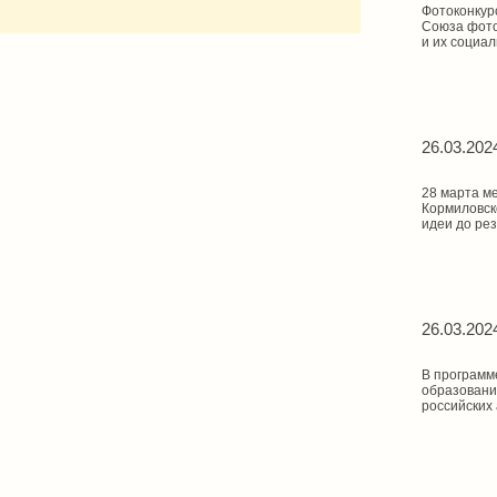
Фотоконкурс
Союза фото
и их социал
26.03.202
28 марта м
Кормиловск
идеи до рез
26.03.202
В программ
образовани
российских