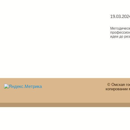
19.03.202
Методическ
профессион
идеи до рез
© Омская го
копировании 