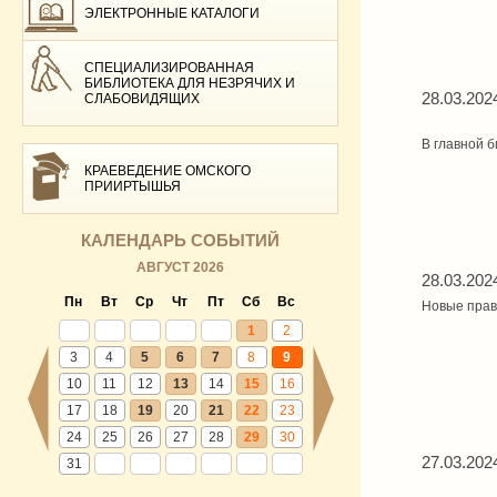
ЭЛЕКТРОННЫЕ КАТАЛОГИ
СПЕЦИАЛИЗИРОВАННАЯ
БИБЛИОТЕКА ДЛЯ НЕЗРЯЧИХ И
28.03.202
СЛАБОВИДЯЩИХ
В главной б
КРАЕВЕДЕНИЕ ОМСКОГО
ПРИИРТЫШЬЯ
КАЛЕНДАРЬ СОБЫТИЙ
АВГУСТ 2026
28.03.202
Пн
Вт
Ср
Чт
Пт
Сб
Вс
Новые прав
1
2
3
4
5
6
7
8
9
10
11
12
13
14
15
16
17
18
19
20
21
22
23
24
25
26
27
28
29
30
27.03.202
31