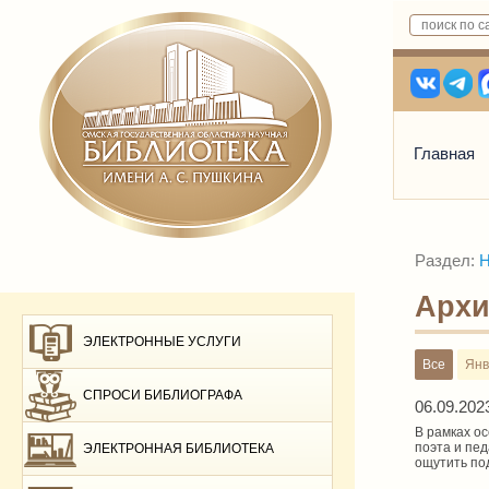
Главная
Раздел:
Н
Архи
ЭЛЕКТРОННЫЕ УСЛУГИ
Все
Янв
СПРОСИ БИБЛИОГРАФА
06.09.202
В рамках ос
поэта и пе
ЭЛЕКТРОННАЯ БИБЛИОТЕКА
ощутить по