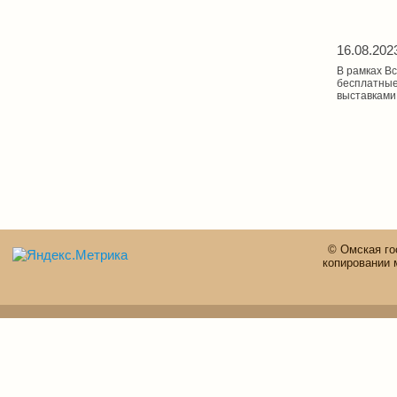
16.08.202
В рамках 
бесплатные
выставкам
© Омская го
копировании 