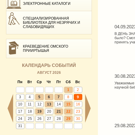
ЭЛЕКТРОННЫЕ КАТАЛОГИ
СПЕЦИАЛИЗИРОВАННАЯ
БИБЛИОТЕКА ДЛЯ НЕЗРЯЧИХ И
04.09.202
СЛАБОВИДЯЩИХ
В ДЕНЬ ЗНА
было? Смо
принять уч
КРАЕВЕДЕНИЕ ОМСКОГО
ПРИИРТЫШЬЯ
КАЛЕНДАРЬ СОБЫТИЙ
АВГУСТ 2026
30.08.202
Пн
Вт
Ср
Чт
Пт
Сб
Вс
Уважаемые 
научной биб
1
2
3
4
5
6
7
8
9
10
11
12
13
14
15
16
17
18
19
20
21
22
23
24
25
26
27
28
29
30
29.08.202
31