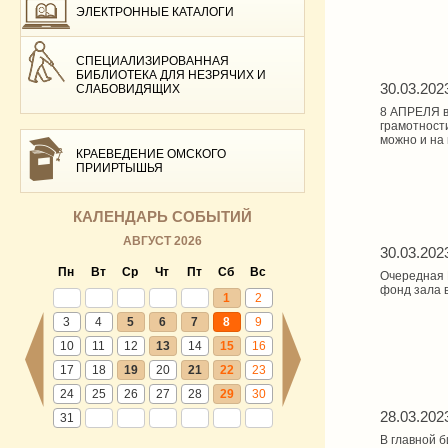
ЭЛЕКТРОННЫЕ КАТАЛОГИ
СПЕЦИАЛИЗИРОВАННАЯ
БИБЛИОТЕКА ДЛЯ НЕЗРЯЧИХ И
30.03.202
СЛАБОВИДЯЩИХ
8 АПРЕЛЯ в
грамотност
можно и на
КРАЕВЕДЕНИЕ ОМСКОГО
ПРИИРТЫШЬЯ
КАЛЕНДАРЬ СОБЫТИЙ
АВГУСТ 2026
30.03.202
Пн
Вт
Ср
Чт
Пт
Сб
Вс
Очередная 
фонд зала в
1
2
3
4
5
6
7
8
9
10
11
12
13
14
15
16
17
18
19
20
21
22
23
24
25
26
27
28
29
30
28.03.202
31
В главной б