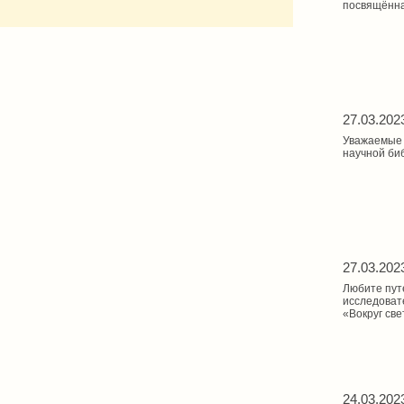
посвящённа
27.03.202
Уважаемые 
научной биб
27.03.202
Любите пут
исследоват
«Вокруг св
24.03.202