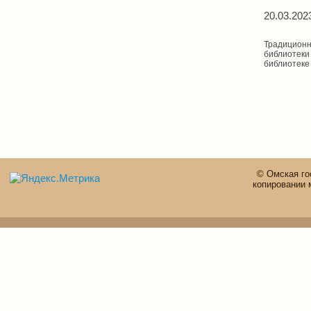
20.03.202
Традиционн
библиотеки 
библиотеке
© Омская го
копировании 