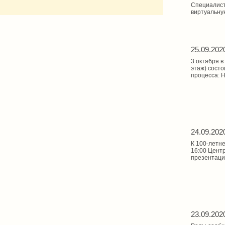
Специалист
виртуальну
25.09.202
3 октября в
этаж) сост
процесса: Н
24.09.202
К 100-летн
16:00 Цент
презентаци
23.09.202