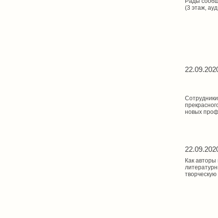
Рады сообщи
(3 этаж, ау
22.09.202
Сотрудники
прекрасног
новых проф
22.09.202
Как авторы 
литературн
творческую