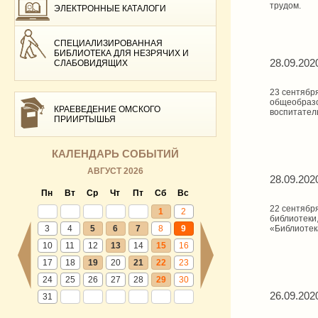
трудом.
ЭЛЕКТРОННЫЕ КАТАЛОГИ
СПЕЦИАЛИЗИРОВАННАЯ
БИБЛИОТЕКА ДЛЯ НЕЗРЯЧИХ И
28.09.202
СЛАБОВИДЯЩИХ
23 сентябр
общеобразо
КРАЕВЕДЕНИЕ ОМСКОГО
воспитател
ПРИИРТЫШЬЯ
КАЛЕНДАРЬ СОБЫТИЙ
АВГУСТ 2026
28.09.202
Пн
Вт
Ср
Чт
Пт
Сб
Вс
22 сентябр
1
2
библиотеки
3
4
5
6
7
8
9
«Библиотек
10
11
12
13
14
15
16
17
18
19
20
21
22
23
24
25
26
27
28
29
30
26.09.202
31