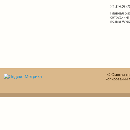
21.09.202
Главная би
сотрудники
поэмы Алек
© Омская го
копировании 