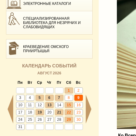
ЭЛЕКТРОННЫЕ КАТАЛОГИ
СПЕЦИАЛИЗИРОВАННАЯ
БИБЛИОТЕКА ДЛЯ НЕЗРЯЧИХ И
СЛАБОВИДЯЩИХ
КРАЕВЕДЕНИЕ ОМСКОГО
ПРИИРТЫШЬЯ
КАЛЕНДАРЬ СОБЫТИЙ
АВГУСТ 2026
Пн
Вт
Ср
Чт
Пт
Сб
Вс
1
2
3
4
5
6
7
8
9
10
11
12
13
14
15
16
17
18
19
20
21
22
23
24
25
26
27
28
29
30
31
Ко Все