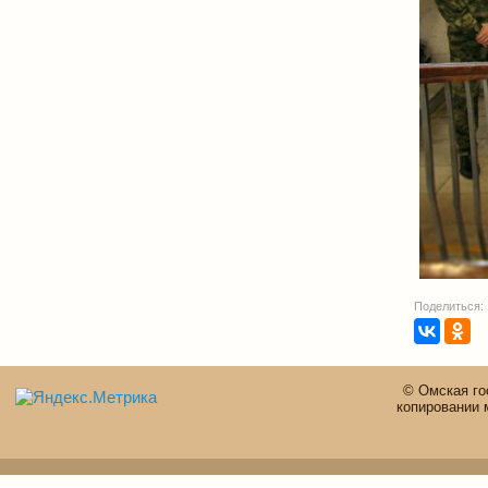
Поделиться:
© Омская го
копировании 