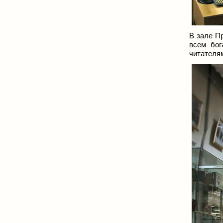
В зале П
всем бог
читателям