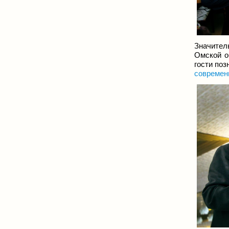
Значител
Омской о
гости поз
современ