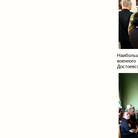
Наибольш
военного
Достоевс