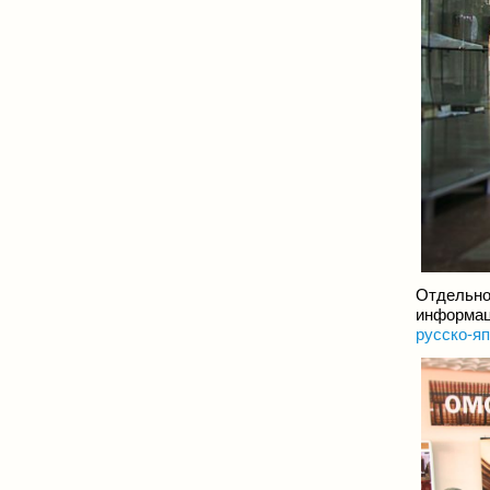
Отдельно
информац
русско-яп