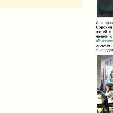
Для прав
Сороки
гостей с
начали с
«Высокое
отражает
законодат