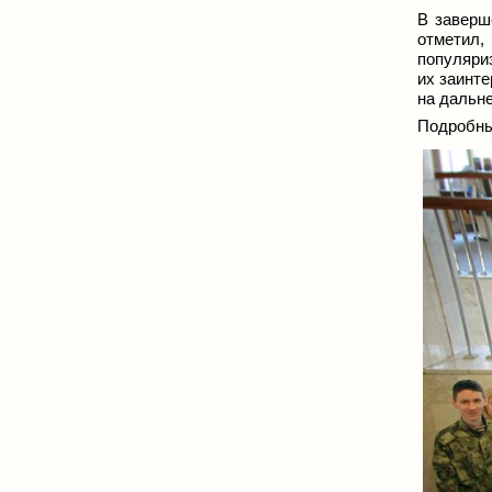
В заверш
отметил
популяри
их заинт
на дальн
Подробны