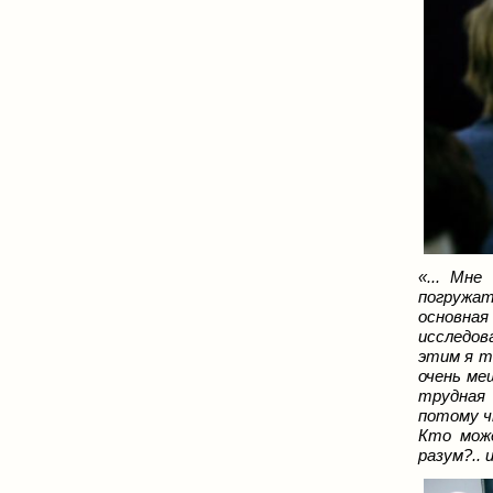
«... Мне
погружат
основная
исследова
этим я т
очень ме
трудная 
потому ч
Кто мож
разум?.. 