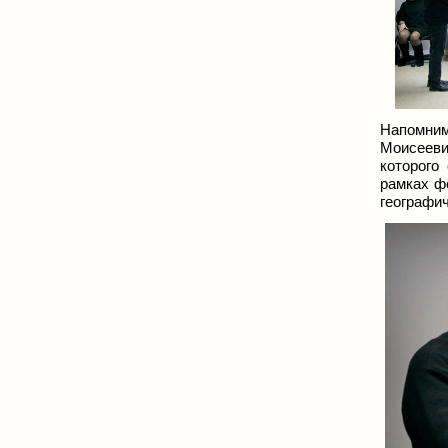
Напомним
Моисееви
которого
рамках ф
географи