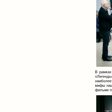
В рамках
«Легенды
наиболее
мифы наш
фильме п