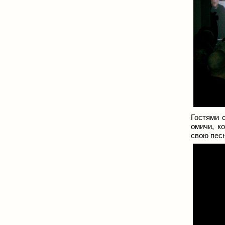
Гостями 
омичи, к
свою пе