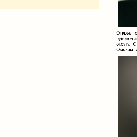
Открыл 
руководи
округу. 
Омским г